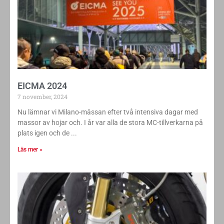
EICMA 2024
7 november, 2024
Nu lämnar vi Milano-mässan efter två intensiva dagar med
massor av hojar och. I år var alla de stora MC-tillverkarna på
plats igen och de
Läs mer »