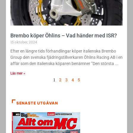
Brembo köper Öhlins – Vad händer med ISR?
15 oktober, 2024
Efter en längre tids förhandlingar köper italienska Brembo
Group den svenska fjädringstillverkaren Öhlins Racing AB i en
affär som den italienska köparen benämner ”Den största
Läs mer »
1
2
3
4
5
SENASTE UTGÅVAN