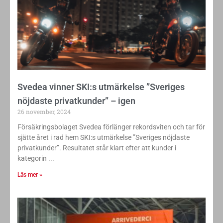
Svedea vinner SKI:s utmärkelse ”Sveriges
nöjdaste privatkunder” – igen
26 november, 2024
Försäkringsbolaget Svedea förlänger rekordsviten och tar för
sjätte året i rad hem SKI:s utmärkelse ”Sveriges nöjdaste
privatkunder”. Resultatet står klart efter att kunder i
kategorin
Läs mer »