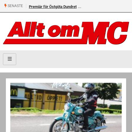
SENASTE
Premiär för Östgöta Dundret
Helsvarta Deadwood – Ny
cruiser från H-D