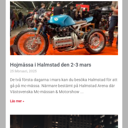
Hojmässa i Halmstad den 2-3 mars
25 februari, 2025
De två första dagarna i mars kan du besöka Halmstad för att
gå på mc-mässa. Närmare bestämt på Halmstad Arena där
Västsvenska Mc-mässan & Motorshow
Läs mer »