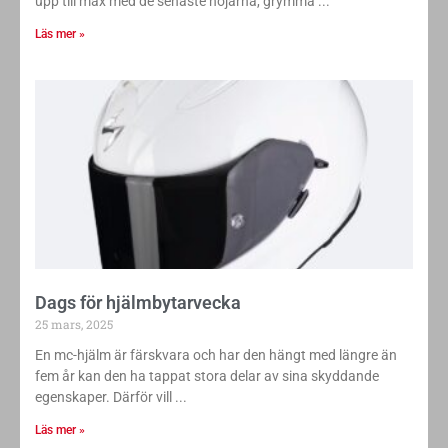
upp till max med de senaste hojarna, grymma
Läs mer »
Dags för hjälmbytarvecka
25 mars, 2025
En mc-hjälm är färskvara och har den hängt med längre än
fem år kan den ha tappat stora delar av sina skyddande
egenskaper. Därför vill
Läs mer »