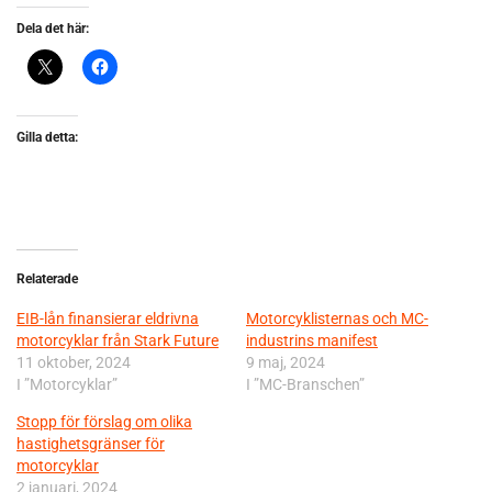
Dela det här:
Gilla detta:
Relaterade
EIB-lån finansierar eldrivna
Motorcyklisternas och MC-
motorcyklar från Stark Future
industrins manifest
11 oktober, 2024
9 maj, 2024
I ”Motorcyklar”
I ”MC-Branschen”
Stopp för förslag om olika
hastighetsgränser för
motorcyklar
2 januari, 2024