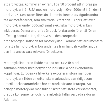
åtgärd vidtas, kommer en extra tull på 50 procent att införas på
motorcyklar från USA med en motorvolym över 500cm3 från den 1
april 2025. Dessutom föreslås i kommissionens utvidgade andra
fas av motåtgärder, som ska träda i kraft den 13 april, att även
motorcyklar under 500cm3 samt elektriska motorcyklar kan
inkluderas. Denna andra fas är dock fortfarande föremål för en
offentlig konsultation, där ACEM – den europeiska
branschorganisationen för motorcyklar – kommer att argumentera
för att alla motorcyklar bör undantas från handelskonflikten, då
den inte anses vara relevant för sektorn.
Motorcykelindustrin i både Europa och USA är starkt
sammanlänkad, med betydande industriella och ekonomiska
kopplingar. Europeiska tillverkare exporterar stora mängder
motorcyklar till den amerikanska marknaden, samtidigt som
amerikanska varumärken har en stark närvaro i Europa. Att
belägga motorcyklar med tullar riskerar att störa verksamheter,
drabba konsumenter och hota arbetstillfällen på båda sidor av
Atlanten.