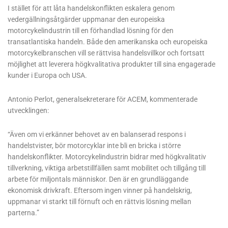
I stället för att låta handelskonflikten eskalera genom
vedergällningsåtgärder uppmanar den europeiska
motorcykelindustrin till en förhandlad lösning för den
transatlantiska handeln. Både den amerikanska och europeiska
motorcykelbranschen vill se rättvisa handelsvillkor och fortsatt
möjlighet att leverera högkvalitativa produkter till sina engagerade
kunder i Europa och USA.
Antonio Perlot, generalsekreterare för ACEM, kommenterade
utvecklingen:
“Även om vi erkänner behovet av en balanserad respons i
handelstvister, bör motorcyklar inte bli en bricka i större
handelskonflikter. Motorcykelindustrin bidrar med högkvalitativ
tillverkning, viktiga arbetstillfällen samt mobilitet och tillgång till
arbete för miljontals människor. Den är en grundläggande
ekonomisk drivkraft. Eftersom ingen vinner på handelskrig,
uppmanar vi starkt till förnuft och en rättvis lösning mellan
parterna.”