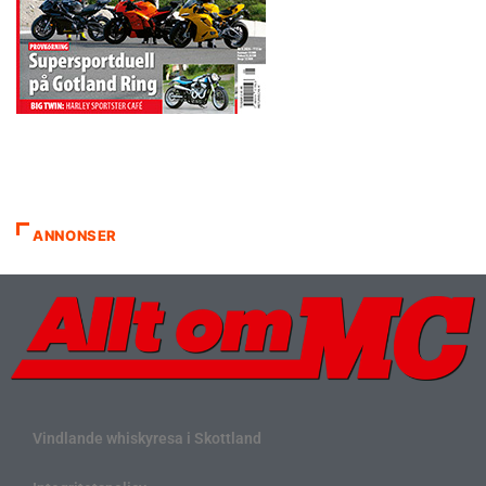
ANNONSER
Vindlande whiskyresa i Skottland