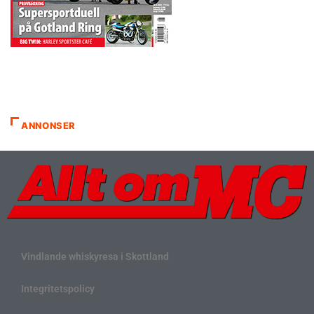
ANNONSER
Vindlande whiskyresa i Skottland
Integritetspolicy