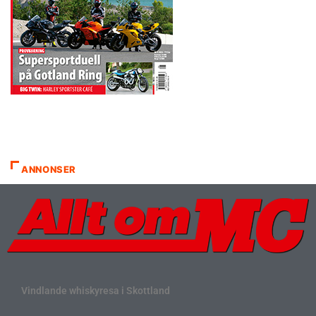
ANNONSER
Vindlande whiskyresa i Skottland