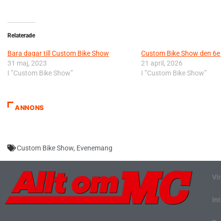
Relaterade
Bara dagar till Custom Bike Show
Custom Bike Show den 6e 
31 maj, 2023
21 april, 2026
I ”Custom Bike Show”
I ”Custom Bike Show”
ANNONS
Custom Bike Show
,
Evenemang
Vi
In