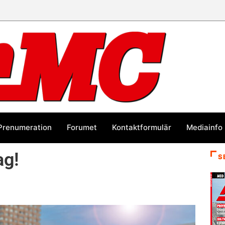
Prenumeration
Forumet
Kontaktformulär
Mediainfo
ag!
S