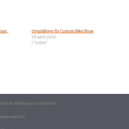
juni.
Omställning för Custom Bike Show
28 april, 2020
I ”Indian”
ndlande whiskyresa i Skottland
tegritetspolicy