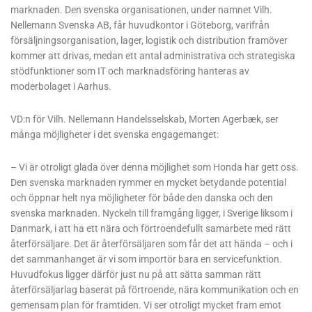
marknaden. Den svenska organisationen, under namnet Vilh.
Nellemann Svenska AB, får huvudkontor i Göteborg, varifrån
försäljningsorganisation, lager, logistik och distribution framöver
kommer att drivas, medan ett antal administrativa och strategiska
stödfunktioner som IT och marknadsföring hanteras av
moderbolaget i Aarhus.
VD:n för Vilh. Nellemann Handelsselskab, Morten Agerbæk, ser
många möjligheter i det svenska engagemanget:
– Vi är otroligt glada över denna möjlighet som Honda har gett oss.
Den svenska marknaden rymmer en mycket betydande potential
och öppnar helt nya möjligheter för både den danska och den
svenska marknaden. Nyckeln till framgång ligger, i Sverige liksom i
Danmark, i att ha ett nära och förtroendefullt samarbete med rätt
återförsäljare. Det är återförsäljaren som får det att hända – och i
det sammanhanget är vi som importör bara en servicefunktion.
Huvudfokus ligger därför just nu på att sätta samman rätt
återförsäljarlag baserat på förtroende, nära kommunikation och en
gemensam plan för framtiden. Vi ser otroligt mycket fram emot