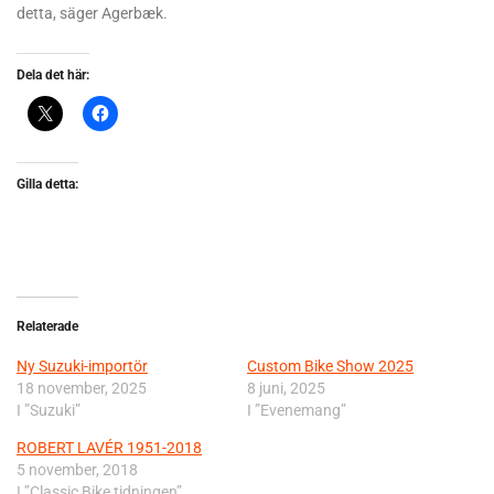
detta, säger Agerbæk.
Dela det här:
Gilla detta:
Relaterade
Ny Suzuki-importör
Custom Bike Show 2025
18 november, 2025
8 juni, 2025
I ”Suzuki”
I ”Evenemang”
ROBERT LAVÉR 1951-2018
5 november, 2018
I ”Classic Bike tidningen”