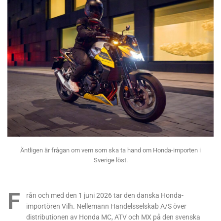
Äntligen är frågan om vem som ska ta hand om Honda-importen i
Sverige löst.
F
rån och med den 1 juni 2026 tar den danska Honda-
importören Vilh. Nellemann Handelsselskab A/S över
distributionen av Honda MC, ATV och MX på den svenska