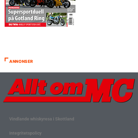
ANNONSER
Vindlande whiskyresa i Skottland
Integritetspolicy