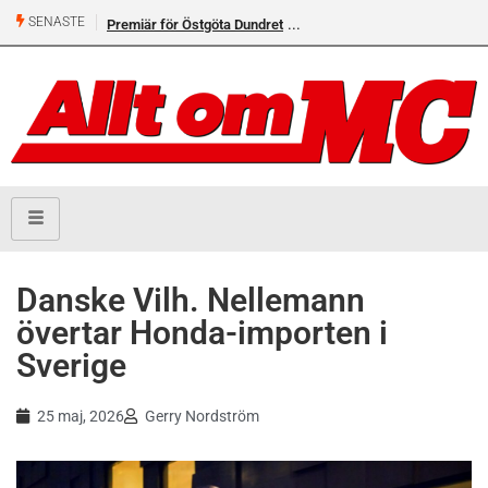
SENASTE
Premiär för Östgöta Dundret
Helsvarta Deadwood – Ny
cruiser från H-D
Danske Vilh. Nellemann
övertar Honda-importen i
Sverige
25 maj, 2026
Gerry Nordström