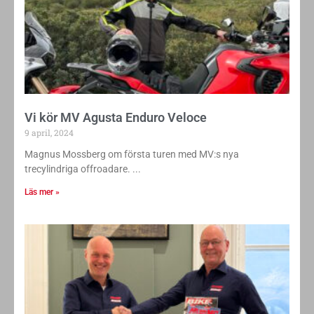
Vi kör MV Agusta Enduro Veloce
9 april, 2024
Magnus Mossberg om första turen med MV:s nya
trecylindriga offroadare.
Läs mer »