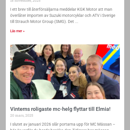
18 november, 2025
I ett brev till återförsäljarna meddelar KGK Motor att man
överlåter importen av Suzuki motorcyklar och ATV i Sverige
till Strauch Motor Group (SMG). Det
Läs mer »
Vinterns roligaste mc-helg flyttar till Elmia!
20 mars, 2025
I slutet av januari 2026 slår portarna upp för MC Mässan –