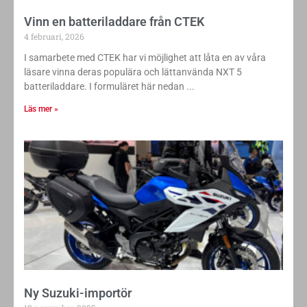
Vinn en batteriladdare från CTEK
4 februari, 2026
I samarbete med CTEK har vi möjlighet att låta en av våra
läsare vinna deras populära och lättanvända NXT 5
batteriladdare. I formuläret här nedan
Läs mer »
Ny Suzuki-importör