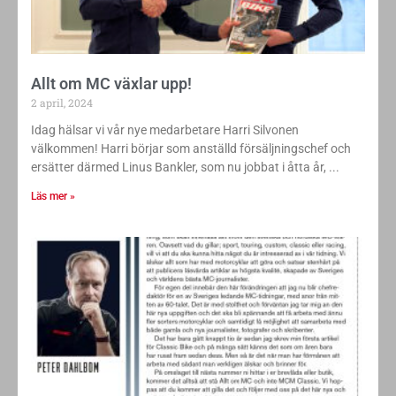
Allt om MC växlar upp!
2 april, 2024
Idag hälsar vi vår nye medarbetare Harri Silvonen
välkommen! Harri börjar som anställd försäljningschef och
ersätter därmed Linus Bankler, som nu jobbat i åtta år,
Läs mer »