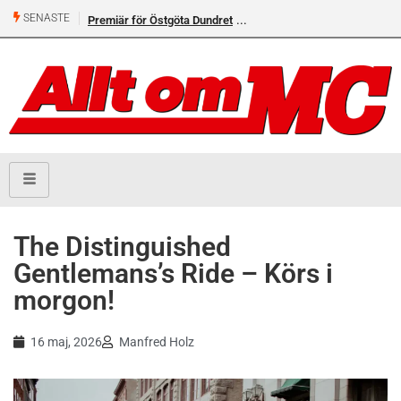
SENASTE
för Östgöta Dundret
Helsvarta Deadwood – Ny
cruiser från H-D
The Distinguished
Gentlemans’s Ride – Körs i
morgon!
16 maj, 2026
Manfred Holz