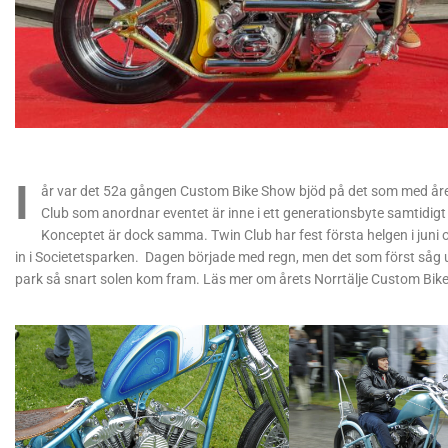
I
år var det 52a gången Custom Bike Show bjöd på det som med åren 
Club som anordnar eventet är inne i ett generationsbyte samtidigt s
Konceptet är dock samma. Twin Club har fest första helgen i juni o
in i Societetsparken. Dagen började med regn, men det som först såg u
park så snart solen kom fram. Läs mer om årets Norrtälje Custom Bik