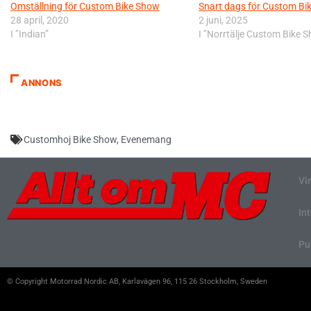
Omställning för Custom Bike Show
Snart dags för Custom Bi
28 april, 2020
2 juni, 2025
I ”Indian”
I ”Norrtälje Custom Bike 
ANNONS
Customhoj Bike Show
,
Evenemang
Vi
In
Pu
© Copyright Motorrad Nordic AB, Karlavägen 96, 115 26 Stockholm, Sweden