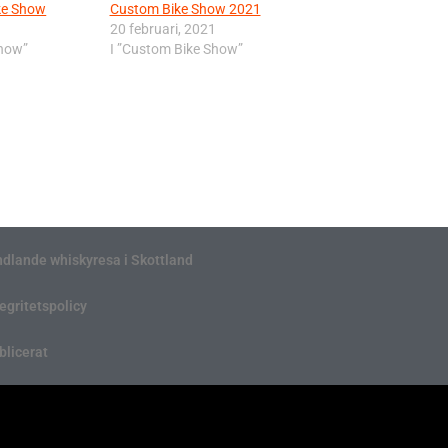
ke Show
Custom Bike Show 2021
20 februari, 2021
Show”
I ”Custom Bike Show”
ndlande whiskyresa i Skottland
tegritetspolicy
blicerat