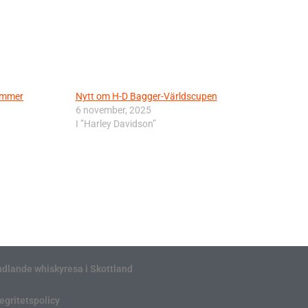
nummer
Nytt om H-D Bagger-Världscupen
6 november, 2025
I ”Harley Davidson”
ndlande whiskyresa i Skottland
tegritetspolicy