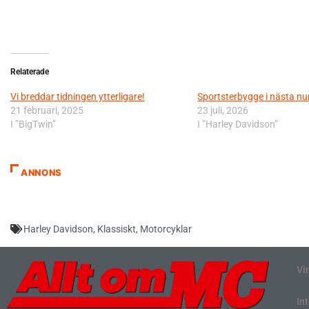
Relaterade
Vi breddar tidningen ytterligare!
Sportsterbygge i nästa 
21 februari, 2025
23 juli, 2026
I ”BigTwin”
I ”Harley Davidson”
ANNONS
Harley Davidson
,
Klassiskt
,
Motorcyklar
Vi
In