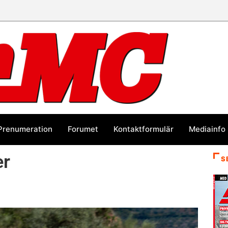
Prenumeration
Forumet
Kontaktformulär
Mediainfo
er
S