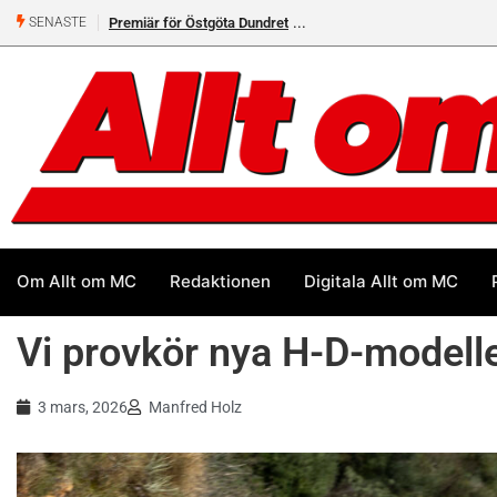
Premiär för Östgöta Dundret
Helsvarta Deadwood – Ny
SENASTE
cruiser från H-D
Om Allt om MC
Redaktionen
Digitala Allt om MC
Vi provkör nya H-D-modell
3 mars, 2026
Manfred Holz