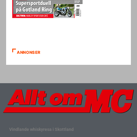
ANNONSER
Vindlande whiskyresa i Skottland