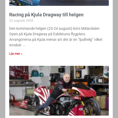
Racing på Kjula Dragway till helgen
22 augusti, 2025
Den kommande helgen (23-24 augusti) körs Mälardalen
Open på Kjula Dragway på Eskilstuna flygplats.
Arrangörerna på Kjula menar att det är en ”ljudhelg” vilket
innebär
Läs mer »