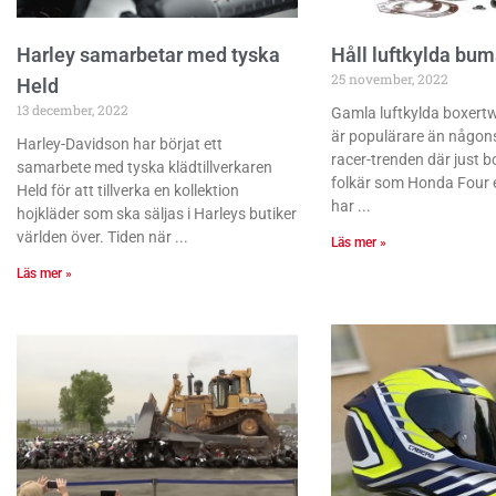
Harley samarbetar med tyska
Håll luftkylda bu
25 november, 2022
Held
13 december, 2022
Gamla luftkylda boxert
är populärare än någons
Harley-Davidson har börjat ett
racer-trenden där just bo
samarbete med tyska klädtillverkaren
folkär som Honda Four e
Held för att tillverka en kollektion
har
hojkläder som ska säljas i Harleys butiker
världen över. Tiden när
Läs mer »
Läs mer »