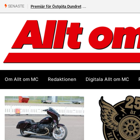
Premiär för Östgöta Dundret
Helsvarta Deadwood – Ny
SENASTE
cruiser från H-D
Om Allt om MC
Redaktionen
Digitala Allt om MC