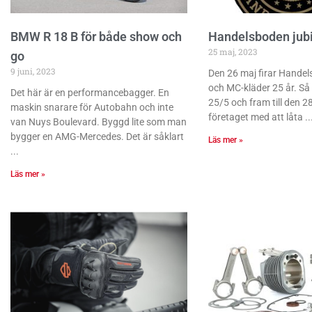
BMW R 18 B för både show och
Handelsboden jubi
25 maj, 2023
go
9 juni, 2023
Den 26 maj firar Handel
och MC-kläder 25 år. Så
Det här är en performancebagger. En
25/5 och fram till den 28
maskin snarare för Autobahn och inte
företaget med att låta
van Nuys Boulevard. Byggd lite som man
bygger en AMG-Mercedes. Det är såklart
Läs mer »
Läs mer »