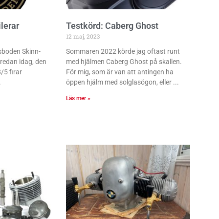
lerar
Testkörd: Caberg Ghost
12 maj, 2023
sboden Skinn-
Sommaren 2022 körde jag oftast runt
 redan idag, den
med hjälmen Caberg Ghost på skallen.
/5 firar
För mig, som är van att antingen ha
öppen hjälm med solglasögon, eller
Läs mer »