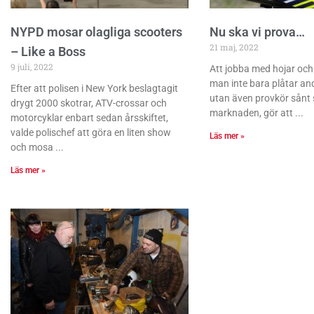
NYPD mosar olagliga scooters
Nu ska vi prova…
21 maj, 2022
– Like a Boss
9 juli, 2022
Att jobba med hojar och
man inte bara plåtar a
Efter att polisen i New York beslagtagit
utan även provkör sånt 
drygt 2000 skotrar, ATV-crossar och
marknaden, gör att
motorcyklar enbart sedan årsskiftet,
valde polischef att göra en liten show
Läs mer »
och mosa
Läs mer »