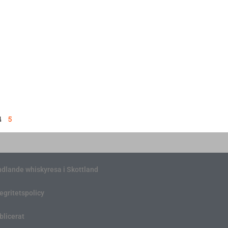
4
5
ndlande whiskyresa i Skottland
tegritetspolicy
blicerat