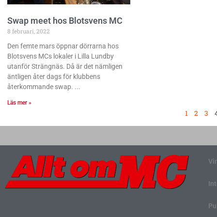
Swap meet hos Blotsvens MC
8 februari, 2022
Den femte mars öppnar dörrarna hos
Blotsvens MCs lokaler i Lilla Lundby
utanför Strängnäs. Då är det nämligen
äntligen åter dags för klubbens
återkommande swap.
Läs mer »
1
2
3
Vi
In
Pu