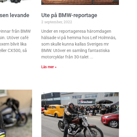
msen levande
Ute på BMW-reportage
2 september, 2022
winnar från BMW
Under en reportageresa häromdagen
in. Utöver café
hälsade vi på hemma hos Leif Holmnäs,
xern blivit lika
som skulle kunna kallas Sveriges mr
ller CX500, så
BMW. Utöver en samling fantastiska
motorcyklar från 30-talet
Läs mer »