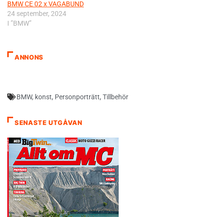
BMW CE 02 x VAGABUND
24 september, 2024
I ”BMW”
ANNONS
BMW
,
konst
,
Personporträtt
,
Tillbehör
SENASTE UTGÅVAN