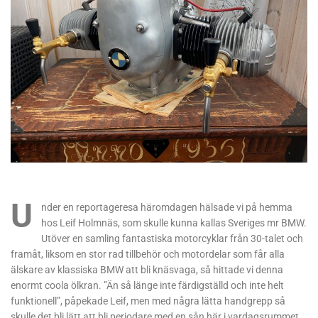
U
nder en reportageresa häromdagen hälsade vi på hemma
hos Leif Holmnäs, som skulle kunna kallas Sveriges mr BMW.
Utöver en samling fantastiska motorcyklar från 30-talet och
framåt, liksom en stor rad tillbehör och motordelar som får alla
älskare av klassiska BMW att bli knäsvaga, så hittade vi denna
enormt coola ölkran. ”Än så länge inte färdigställd och inte helt
funktionell”, påpekade Leif, men med några lätta handgrepp så
skulle det bli lätt att bli periodare med en sån här i vardagsrummet.