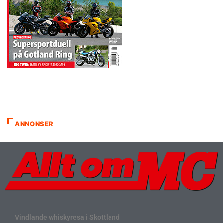
ANNONSER
Vindlande whiskyresa i Skottland