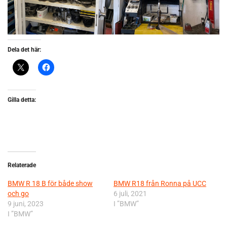
Dela det här:
Gilla detta:
Relaterade
BMW R 18 B för både show
BMW R18 från Ronna på UCC
och go
6 juli, 2021
9 juni, 2023
I ”BMW”
I ”BMW”