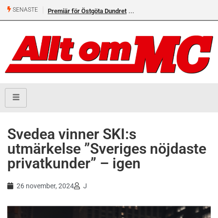
SENASTE
Premiär för Östgöta Dundret
Helsvarta Deadwood – Ny
cruiser från H-D
Svedea vinner SKI:s
utmärkelse ”Sveriges nöjdaste
privatkunder” – igen
26 november, 2024
J