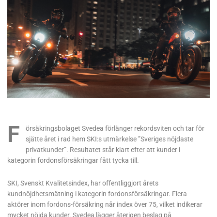
F
örsäkringsbolaget Svedea förlänger rekordsviten och tar för
sjätte året i rad hem SKI:s utmärkelse ”Sveriges nöjdaste
privatkunder”. Resultatet står klart efter att kunder i
kategorin fordonsförsäkringar fått tycka till.
SKI, Svenskt Kvalitetsindex, har offentliggjort årets
kundnöjdhetsmätning i kategorin fordonsförsäkringar. Flera
aktörer inom fordons-försäkring når index över 75, vilket indikerar
mycket nöjda kunder. Svedea lägger återigen beslag på