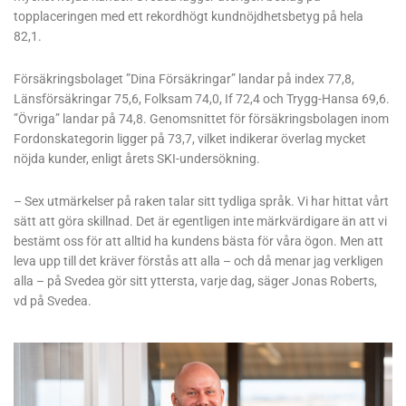
topplaceringen med ett rekordhögt kundnöjdhetsbetyg på hela
82,1.
Försäkringsbolaget ”Dina Försäkringar” landar på index 77,8,
Länsförsäkringar 75,6, Folksam 74,0, If 72,4 och Trygg-Hansa 69,6.
”Övriga” landar på 74,8. Genomsnittet för försäkringsbolagen inom
Fordonskategorin ligger på 73,7, vilket indikerar överlag mycket
nöjda kunder, enligt årets SKI-undersökning.
– Sex utmärkelser på raken talar sitt tydliga språk. Vi har hittat vårt
sätt att göra skillnad. Det är egentligen inte märkvärdigare än att vi
bestämt oss för att alltid ha kundens bästa för våra ögon. Men att
leva upp till det kräver förstås att alla – och då menar jag verkligen
alla – på Svedea gör sitt yttersta, varje dag, säger Jonas Roberts,
vd på Svedea.