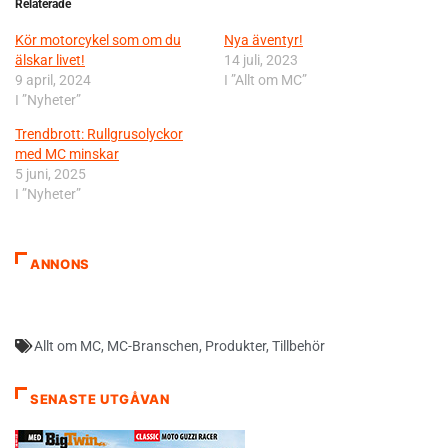
Relaterade
Kör motorcykel som om du
Nya äventyr!
älskar livet!
14 juli, 2023
9 april, 2024
I ”Allt om MC”
I ”Nyheter”
Trendbrott: Rullgrusolyckor
med MC minskar
5 juni, 2025
I ”Nyheter”
ANNONS
Allt om MC
,
MC-Branschen
,
Produkter
,
Tillbehör
SENASTE UTGÅVAN