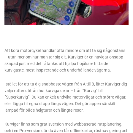
Att köra motorcykel handlar ofta mindre om att ta sig någonstans
– utan mer om hur man tar sig dit. Kurviger är en navigationsapp
skapad just med det i åtanke: att hjälpa hojåkare hitta de
kurvigaste, mest inspirerande och underhållande vägarna.
Istället för att ta dig snabbaste vägen från A till B, låter Kurviger dig
välja rutter utifrån hur kurviga de är – från ”Kurvig” till
”Superkurvig”. Du kan enkelt undvika motorvägar och större vägar,
eller lägga till egna stopp längs vägen. Det gör appen särskilt
lämpad för både helgturer och längre resor.
Kurviger finns som gratisversion med webbaserad ruttplanering,
och i en Pro-version där du även får offlinekartor, röstnavigering och