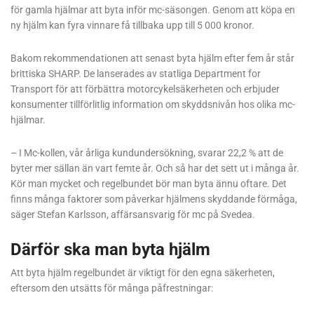
för gamla hjälmar att byta inför mc-säsongen. Genom att köpa en
ny hjälm kan fyra vinnare få tillbaka upp till 5 000 kronor.
Bakom rekommendationen att senast byta hjälm efter fem år står
brittiska SHARP. De lanserades av statliga Department for
Transport för att förbättra motorcykelsäkerheten och erbjuder
konsumenter tillförlitlig information om skyddsnivån hos olika mc-
hjälmar.
– I Mc-kollen, vår årliga kundundersökning, svarar 22,2 % att de
byter mer sällan än vart femte år. Och så har det sett ut i många år.
Kör man mycket och regelbundet bör man byta ännu oftare. Det
finns många faktorer som påverkar hjälmens skyddande förmåga,
säger Stefan Karlsson, affärsansvarig för mc på Svedea.
Därför ska man byta hjälm
Att byta hjälm regelbundet är viktigt för den egna säkerheten,
eftersom den utsätts för många påfrestningar: