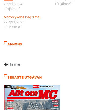
2 april, 2024
I ”Hjälmar”
I ”Hjälmar”
Motorcykelns Dag 3 maj
29 april, 2025
I ”Klassiskt”
ANNONS
Hjälmar
SENASTE UTGÅVAN