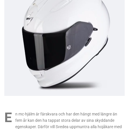
E
n mc-hjälm är färskvara och har den hängt med längre än
fem år kan den ha tappat stora delar av sina skyddande
egenskaper. Därför vill Svedea uppmuntra alla hojåkare med