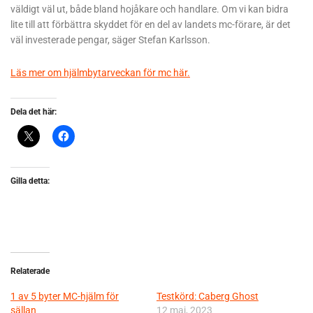
väldigt väl ut, både bland hojåkare och handlare. Om vi kan bidra
lite till att förbättra skyddet för en del av landets mc-förare, är det
väl investerade pengar, säger Stefan Karlsson.
Läs mer om hjälmbytarveckan för mc här.
Dela det här:
Gilla detta:
Relaterade
1 av 5 byter MC-hjälm för
Testkörd: Caberg Ghost
sällan
12 maj, 2023