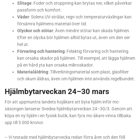
Slitage
: Foder och stoppning kan brytas ner, vilket påverkar
passform och komfort.
Väder
: Solens UV-strålar, regn och temperaturväxlingar kan
försämra hjälmens material över tid.
Olyckor och stötar
: Även mindre stötar kan skada hjälmen.
Efter en olycka bör hjälmen alltid bytas ut, även om den ser
hel ut.
Förvaring och hantering
: Felaktig förvaring och hantering
kan orsaka skador på hjälmen. Till exempel, att lägga hjälmen
på en hård yta kan orsaka mikroskador.
Materialåldring
: Tillverkningsmaterial som plast, glasfiber
och skum åldras, även om hjälmen inte används regelbundet.
Hjälmbytarveckan 24–30 mars
För att uppmuntra landets hojåkare att byta hjälm inför mc-
säsongen lanserar Svedea hjälmbytarveckan 24–30/3. Genom att
köpa en ny hjälm i en fysisk butik, kan fyra mc-åkare vinna tillbaka
upp till 5 000 kronor.
– Vi testade med hjälmbytarvecka redan förra året och den föll