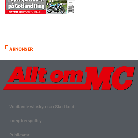
ANNONSER
Vindlande whiskyresa i Skottland
Integritetspolicy
Publicerat