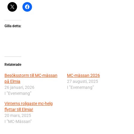
Gilla detta:
Relaterade
Besöksstorm till MC-mässan
MC-mässan 2026
på Elmia
27 augusti, 2025
26 januari, 2026
I ”Evenemang”
I ”Evenemang”
Vinterns roligaste mc-helg
flyttar till Elmia!
20 mars, 2025
I ”MC-Mässan”