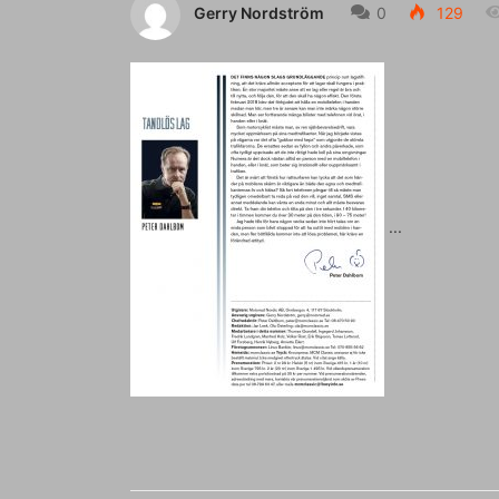
Gerry Nordström
0
129