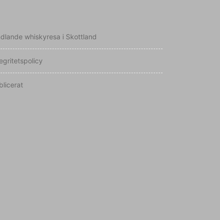
ndlande whiskyresa i Skottland
egritetspolicy
blicerat