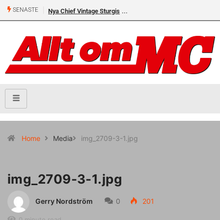
SENASTE
Nya Chief Vintage Sturgis
Home
Media
img_2709-3-1.jpg
img_2709-3-1.jpg
Gerry Nordström
0
201
0 minute read