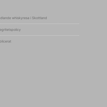
ndlande whiskyresa i Skottland
egritetspolicy
blicerat