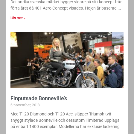
Det anrika svenska märket bygger vidare på sitt koncept från
förra året då 401 Aero Concept visades. Hojen är baserad
Läs mer »
Finputsade Bonneville’s
6 november, 2018
Med T120 Diamond och T120 Ace, släpper Triumph två
snyggt stylade Bonneville och dessutom i limiterad upplaga
på enbart 1400 exemplar. Modellerna har exklusiv lackering