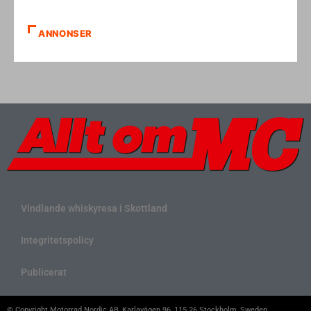
ANNONSER
Vindlande whiskyresa i Skottland
Integritetspolicy
Publicerat
© Copyright Motorrad Nordic AB, Karlavägen 96, 115 26 Stockholm, Sweden