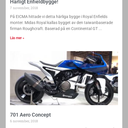
Härligt Enfieldbygge!
7 november, 2018
På EICMA hittade vi detta härliga bygge i Royal Enfields
monter. Midas Royal kallas bygget av den taiwanbaserade
firman Roughcraft. Baserad på en Continental GT
Läs mer »
701 Aero Concept
6 november, 2018