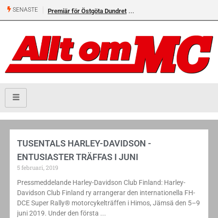
SENASTE
Premiär för Östgöta Dundret
Helsvarta Deadwood – Ny
cruiser från H-D
TUSENTALS HARLEY-DAVIDSON -
ENTUSIASTER TRÄFFAS I JUNI
5 februari, 2019
Pressmeddelande Harley-Davidson Club Finland: Harley-
Davidson Club Finland ry arrangerar den internationella FH-
DCE Super Rally® motorcykelträffen i Himos, Jämsä den 5–9
juni 2019. Under den första