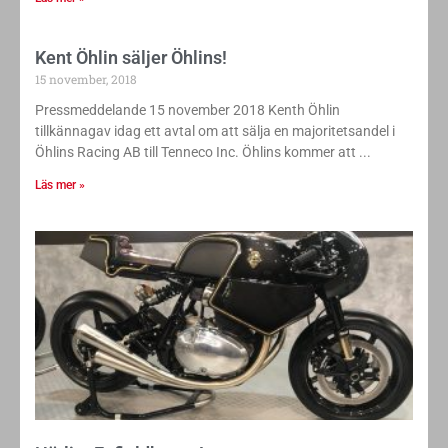
Kent Öhlin säljer Öhlins!
15 november, 2018
Pressmeddelande 15 november 2018 Kenth Öhlin
tillkännagav idag ett avtal om att sälja en majoritetsandel i
Öhlins Racing AB till Tenneco Inc. Öhlins kommer att
Läs mer »