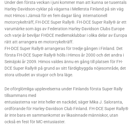
Under den första veckan i juni kommer man att kunna se tusentals
Harley-Davidson-cyklar på vägarna i Mellersta Finland på sin väg
mot Himos i Jämsä för en fem dagar lång internationell
motorcykelträff, FH-DCE Super Rally®. FH-DCE Super Rally® är ett
varumärke som ägs av Federation Harley-Davidson Clubs Europe
och varje år beviljar FHDCE medlemsklubbar i olika delar av Europa
rätt att arrangera en motorcykelträff.
FH-DCE Super Rally® arrangeras för tredje gången i Finland. Det
första FH-DCE Super Rally® hölls i Himos år 2000 och det andra i
Seinäjoki år 2009. Himos valdes ännu en gång till platsen för FH-
DCE Super Rally® på grund av sitt färdigbyggda nöjesområde, det
stora utbudet av stugor och bra läge.
De oförglömliga upplevelserna under Finlands första Super Rally
tillsammans med
entusiasterna var inte heller en nackdel, säger Mika J. Saloranta,
ordförande för Harley-Davidson Club Finland. FH-DCE Super Rally®
är inte bara en sammankomst av likasinnade människor, utan
också en fest för MC-entusiaster.