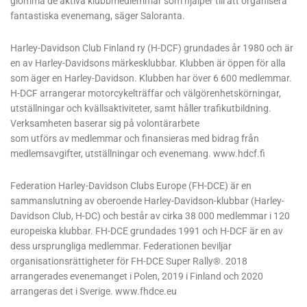
glömma de aktiva klubbmedlemmar som hjälper till att organisera
fantastiska evenemang, säger Saloranta.
Harley-Davidson Club Finland ry (H-DCF) grundades år 1980 och är
en av Harley-Davidsons märkesklubbar. Klubben är öppen för alla
som äger en Harley-Davidson. Klubben har över 6 600 medlemmar.
H-DCF arrangerar motorcykelträffar och välgörenhetskörningar,
utställningar och kvällsaktiviteter, samt håller trafikutbildning.
Verksamheten baserar sig på volontärarbete
som utförs av medlemmar och finansieras med bidrag från
medlemsavgifter, utställningar och evenemang. www.hdcf.fi
Federation Harley-Davidson Clubs Europe (FH-DCE) är en
sammanslutning av oberoende Harley-Davidson-klubbar (Harley-
Davidson Club, H-DC) och består av cirka 38 000 medlemmar i 120
europeiska klubbar. FH-DCE grundades 1991 och H-DCF är en av
dess ursprungliga medlemmar. Federationen beviljar
organisationsrättigheter för FH-DCE Super Rally®. 2018
arrangerades evenemanget i Polen, 2019 i Finland och 2020
arrangeras det i Sverige. www.fhdce.eu