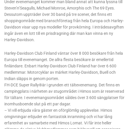
Under evenemanget kommer man bland annat att kunna lyssna till
Steven’n’Seagulls, Michael Monroe, Amorphis och The 69 Eyes.
Dessutom uppträder över 30 band på tre scener, det finns ett
shoppingområde med branschföretag från hela Europa och Harley-
Davidson visar upp nya modeller för provkörning. I inträdesavgiften
ingår även en lott till en prisdragning där man kan vinna en ny
Harley-Davidson.
Harley-Davidson Club Finland väntar över 8 000 besökare från hela
Europa till evenemanget. De allra flesta besökare är emellertid
finländare. Enbart Harley-Davidson Club Finland har över 6 600
medlemmar. Motorcyklar av märket Harley-Davidson, Buell och
Indian släpps in genom porten.
FH-DCE Super Rally®är i grunden ett tältevenemang. Det finns en
campingplats i närheten av stugområdet i Himos som är reserverad
för tältare. I evenemangsområdet såldes över 3 600 sängplatser för
inomhusboende slut på ett par dagar.
– Vi vill erbjuda våra gäster en oförglömlig upplevelse. Himos
omgivningar erbjuder en fantastisk inramning och vi har lång
erfarenhet av samarbete med Himos Lomat. Vi får inte heller