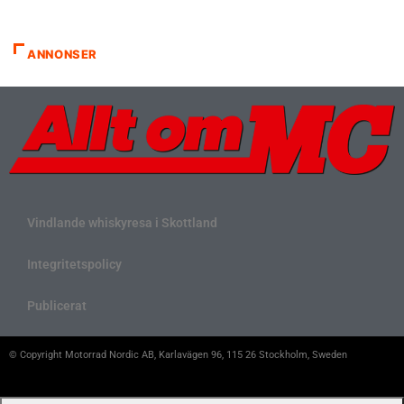
ANNONSER
Vindlande whiskyresa i Skottland
Integritetspolicy
Publicerat
© Copyright Motorrad Nordic AB, Karlavägen 96, 115 26 Stockholm, Sweden