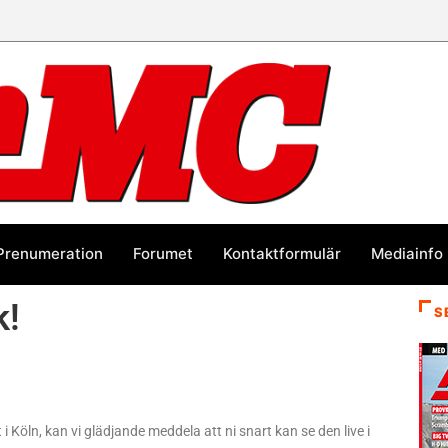
Prenumeration
Forumet
Kontaktformulär
Mediainfo
k!
S
öln, kan vi glädjande meddela att ni snart kan se den live i