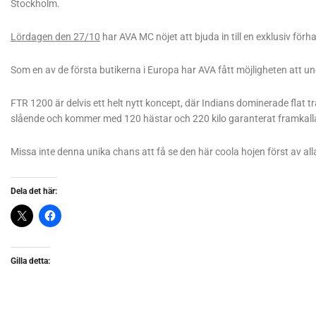
Stockholm.
Lördagen den 27/10
har AVA MC nöjet att bjuda in till en exklusiv fö
Som en av de första butikerna i Europa
har AVA fått möjligheten att u
FTR 1200 är delvis ett helt nytt koncept, där Indians dominerade flat t
slående och kommer med 120 hästar och 220 kilo garanterat framkall
Missa inte denna unika chans att få se den här coola hojen först av all
Dela det här:
Gilla detta: