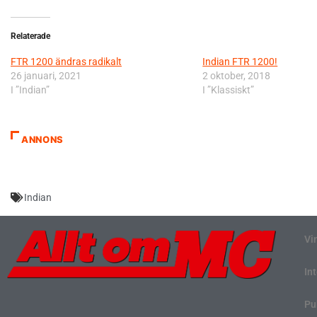
Relaterade
FTR 1200 ändras radikalt
Indian FTR 1200!
26 januari, 2021
2 oktober, 2018
I ”Indian”
I ”Klassiskt”
ANNONS
Indian
Vi
In
Pu