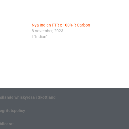
Nya Indian FTR x 100% R Carbon
8 november, 2023
I ”Indian”
ndlande whiskyresa i Skottland
tegritetspolicy
blicerat