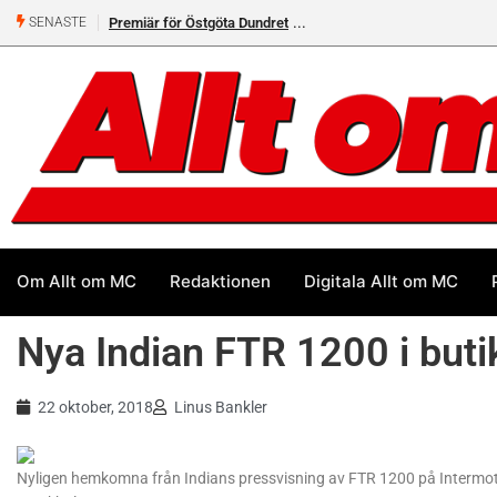
Premiär för Östgöta Dundret
SENASTE
Om Allt om MC
Redaktionen
Digitala Allt om MC
Nya Indian FTR 1200 i buti
22 oktober, 2018
Linus Bankler
Nyligen hemkomna från Indians pressvisning av FTR 1200 på Intermot i K