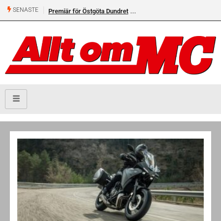
SENASTE
Premiär för Östgöta Dundret