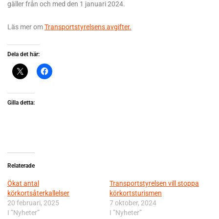
gäller från och med den 1 januari 2024.
Läs mer om
Transportstyrelsens avgifter.
Dela det här:
Gilla detta:
Relaterade
Ökat antal
Transportstyrelsen vill stoppa
körkortsåterkallelser
körkortsturismen
20 februari, 2025
7 oktober, 2024
I ”Nyheter”
I ”Nyheter”