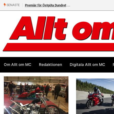
Premiär för Östgöta Dundret
Helsvarta Deadwood – Ny
SENASTE
cruiser från H-D
Om Allt om MC
Redaktionen
Digitala Allt om MC