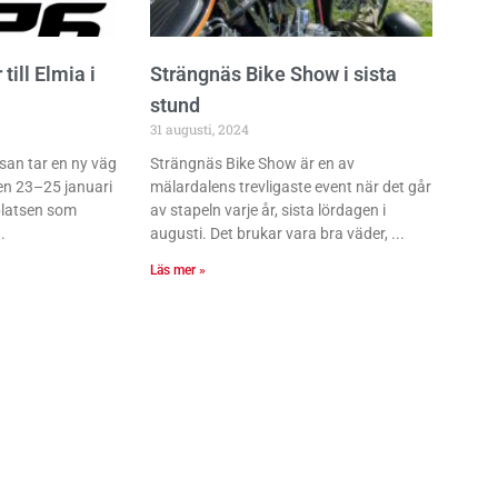
ill Elmia i
Strängnäs Bike Show i sista
stund
31 augusti, 2024
an tar en ny väg
Strängnäs Bike Show är en av
den 23–25 januari
mälardalens trevligaste event när det går
platsen som
av stapeln varje år, sista lördagen i
augusti. Det brukar vara bra väder,
Läs mer »