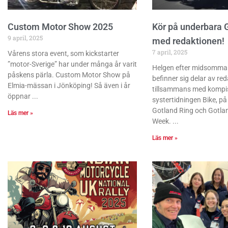
Custom Motor Show 2025
Kör på underbara 
9 april, 2025
med redaktionen!
7 april, 2025
Vårens stora event, som kickstarter
”motor-Sverige” har under många år varit
Helgen efter midsommar,
påskens pärla. Custom Motor Show på
befinner sig delar av re
Elmia-mässan i Jönköping! Så även i år
tillsammans med kompi
öppnar
systertidningen Bike, p
Gotland Ring och Gotlan
Läs mer »
Week.
Läs mer »