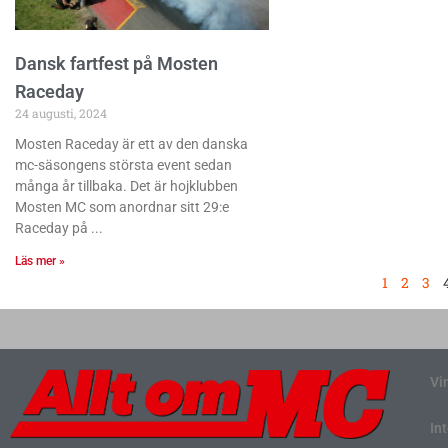
Dansk fartfest på Mosten
Raceday
24 augusti, 2024
Mosten Raceday är ett av den danska
mc-säsongens största event sedan
många år tillbaka. Det är hojklubben
Mosten MC som anordnar sitt 29:e
Raceday på
Läs mer »
1
2
3
Vi
In