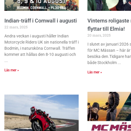
Indian-träff i Cornwall i augusti
Vinterns roligaste
22 mars, 2025
flyttar till Elmia!
20 mars, 2025
Andra veckan i augusti håller Indian
Motorcycle Riders UK sin nationella träff i
I slutet av januari 2026
Bodmin, i natursköna Cornwall. Träffen
för MC Mässan – här är 
kommer att hållas den 8-10 augusti och
besöka den.Tidigare har 
både Stockholm
Läs mer »
Läs mer »