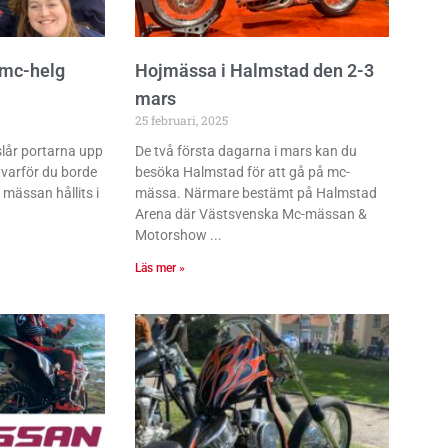
 mc-helg
Hojmässa i Halmstad den 2-3
mars
25 februari, 2025
 slår portarna upp
De två första dagarna i mars kan du
varför du borde
besöka Halmstad för att gå på mc-
mässan hållits i
mässa. Närmare bestämt på Halmstad
Arena där Västsvenska Mc-mässan &
Motorshow
Läs mer »