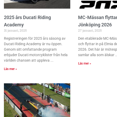
2025 års Ducati Riding
MC-Mässan flyttar t
Academy
Jönköping 2026
31 januari, 2025
27 januari, 2025
Registreringen för 2025 års säsong av
Den etablerade MC-Mäss
Ducati Riding Academy är nu öppen.
och flyttar in på Elmia 
Genom sitt omfattande program
2026. Det här är mötes
erbjuder Ducati motorcyklister från hela
samlar alla som älskar
världen chansen att uppleva
Läs mer »
Läs mer »