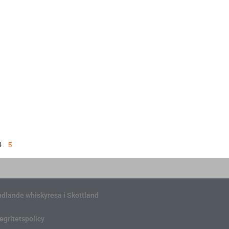
4
5
ndlande whiskyresa i Skottland
tegritetspolicy