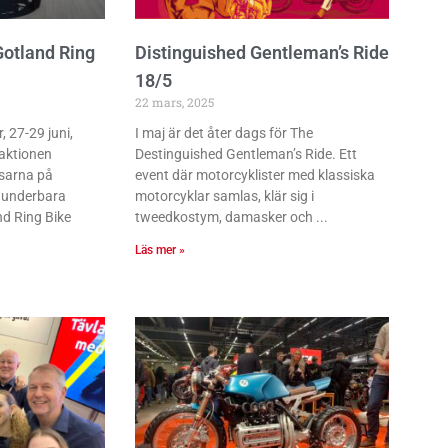
Gotland Ring
Distinguished Gentleman’s Ride
18/5
22 mars, 2025
 27-29 juni,
I maj är det åter dags för The
daktionen
Destinguished Gentleman’s Ride. Ett
sarna på
event där motorcyklister med klassiska
å underbara
motorcyklar samlas, klär sig i
d Ring Bike
tweedkostym, damasker och
Läs mer »