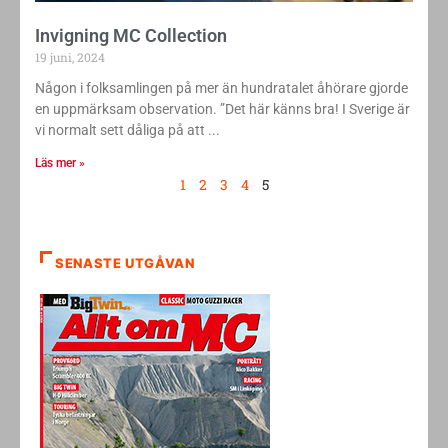
Invigning MC Collection
19 juni, 2024
Någon i folksamlingen på mer än hundratalet åhörare gjorde
en uppmärksam observation. ”Det här känns bra! I Sverige är
vi normalt sett dåliga på att
Läs mer »
1
2
3
4
5
SENASTE UTGÅVAN