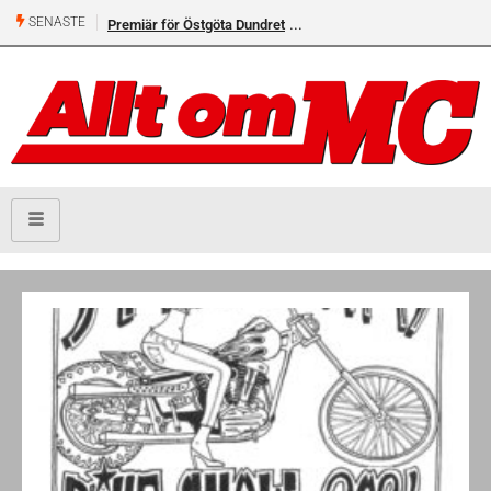
SENASTE
Premiär för Östgöta Dundret
Helsvarta Deadwood – Ny
cruiser från H-D