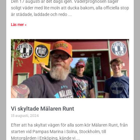
Den 17 augusti är det dags igen. Väderprognosen säger
soligt väder med lite moln att ducka bakom, alla officiella stop
är städade, laddade och redo
Läs mer »
Vi skyltade Mälaren Runt
15 augusti, 2024
Efter att ha skyltat vägen för alla som kör Mälaren Runt, från
starten vid Pampas Marina i Solna, Stockholm, till
Motorgården i Enköping, kände vi