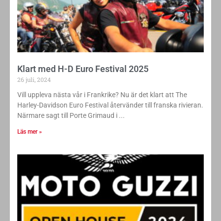
Klart med H-D Euro Festival 2025
26 juli, 2024
Vill uppleva nästa vår i Frankrike? Nu är det klart att The
Harley-Davidson Euro Festival återvänder till franska rivieran.
Närmare sagt till Porte Grimaud i
Läs mer »