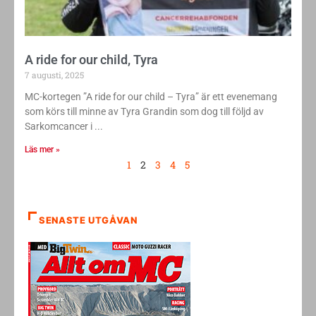
A ride for our child, Tyra
7 augusti, 2025
MC-kortegen ”A ride for our child – Tyra” är ett evenemang
som körs till minne av Tyra Grandin som dog till följd av
Sarkomcancer i
Läs mer »
1
2
3
4
5
SENASTE UTGÅVAN