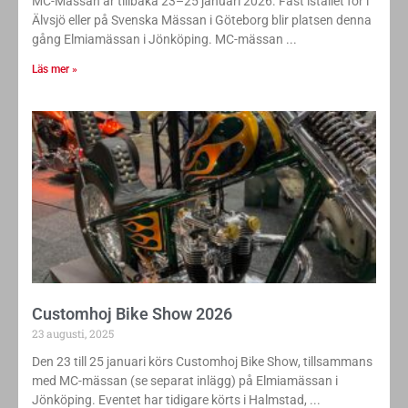
MC-Mässan är tillbaka 23–25 januari 2026. Fast istället för i
Älvsjö eller på Svenska Mässan i Göteborg blir platsen denna
gång Elmiamässan i Jönköping. MC-mässan
Läs mer »
Customhoj Bike Show 2026
23 augusti, 2025
Den 23 till 25 januari körs Customhoj Bike Show, tillsammans
med MC-mässan (se separat inlägg) på Elmiamässan i
Jönköping. Eventet har tidigare körts i Halmstad,