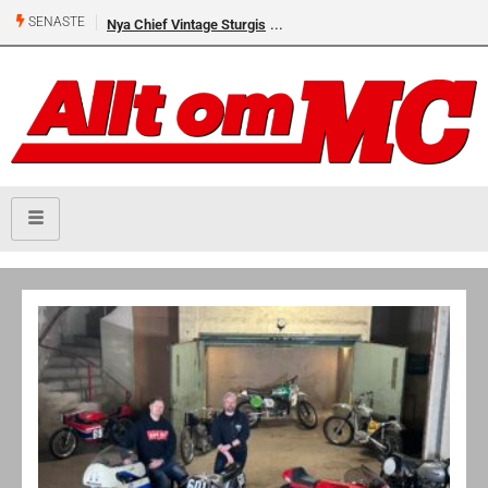
SENASTE
Nya Chief Vintage Sturgis
Premiär för Östgöta Dundret