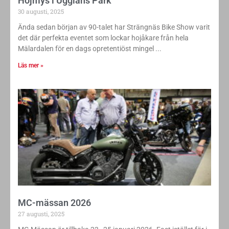
Hojmys i Ugglans Park
30 augusti, 2025
Ända sedan början av 90-talet har Strängnäs Bike Show varit
det där perfekta eventet som lockar hojåkare från hela
Mälardalen för en dags opretentiöst mingel
Läs mer »
MC-mässan 2026
27 augusti, 2025