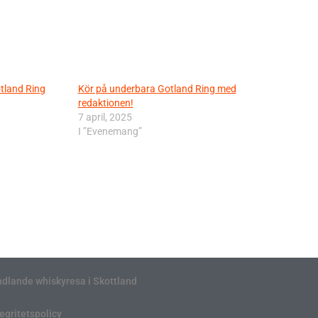
otland Ring
Kör på underbara Gotland Ring med
redaktionen!
7 april, 2025
I ”Evenemang”
ndlande whiskyresa i Skottland
tegritetspolicy