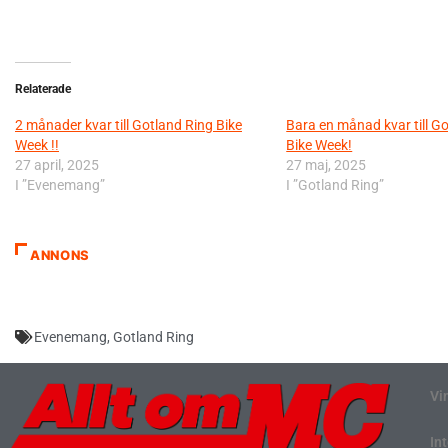
Relaterade
2 månader kvar till Gotland Ring Bike
Bara en månad kvar till G
Week !!
Bike Week!
27 april, 2025
27 maj, 2025
I ”Evenemang”
I ”Gotland Ring”
ANNONS
Evenemang
,
Gotland Ring
Vi
In