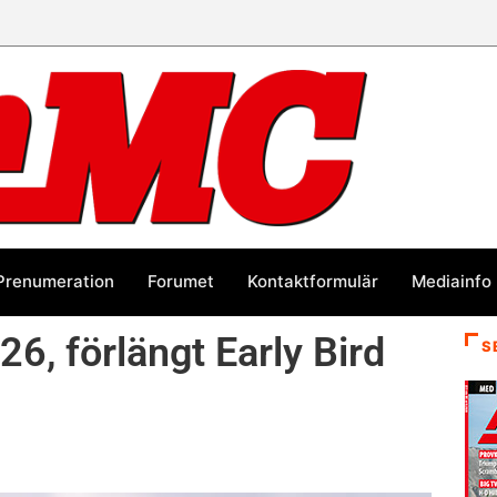
Prenumeration
Forumet
Kontaktformulär
Mediainfo
6, förlängt Early Bird
S