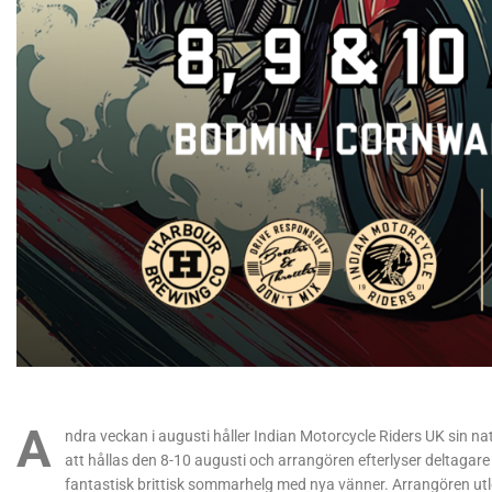
A
ndra veckan i augusti håller Indian Motorcycle Riders UK sin na
att hållas den 8-10 augusti och arrangören efterlyser deltagare
fantastisk brittisk sommarhelg med nya vänner. Arrangören utlova