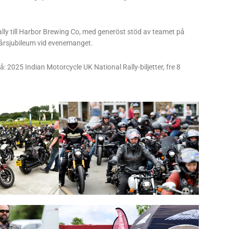
y till Harbor Brewing Co, med generöst stöd av teamet på
-årsjubileum vid evenemanget.
: 2025 Indian Motorcycle UK National Rally-biljetter, fre 8