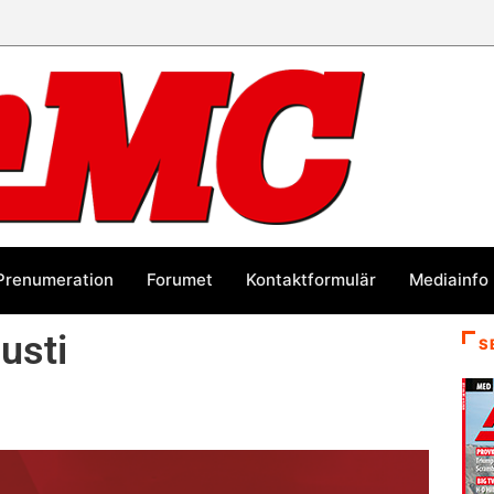
Prenumeration
Forumet
Kontaktformulär
Mediainfo
gusti
S