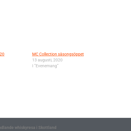
020
MC Collection säsongsöppet
13 augusti, 2020
I ”Evenemang”
ndlande whiskyresa i Skottland