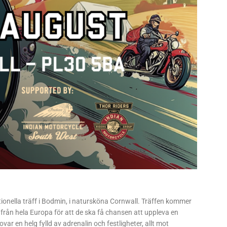
tionella träff i Bodmin, i natursköna Cornwall. Träffen kommer
 från hela Europa för att de ska få chansen att uppleva en
r en helg fylld av adrenalin och festligheter, allt mot