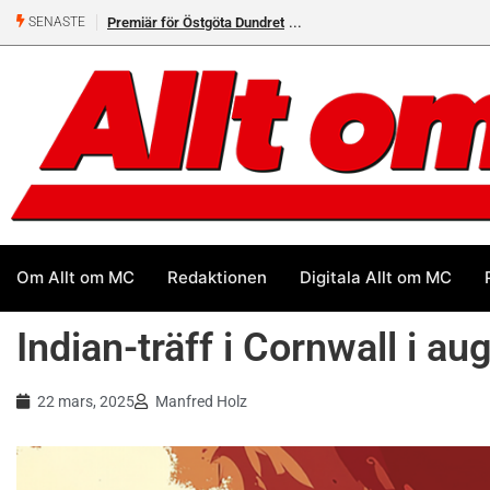
Premiär för Östgöta Dundret
Helsvarta Deadwood – Ny
SENASTE
cruiser från H-D
Om Allt om MC
Redaktionen
Digitala Allt om MC
Indian-träff i Cornwall i au
22 mars, 2025
Manfred Holz