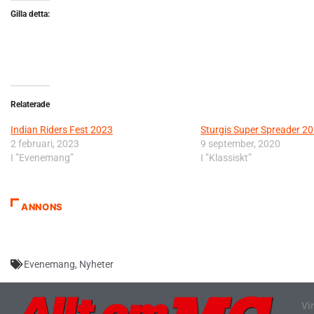
Gilla detta:
Relaterade
Indian Riders Fest 2023
Sturgis Super Spreader 2
2 februari, 2023
9 september, 2020
I ”Evenemang”
I ”Klassiskt”
ANNONS
Evenemang
,
Nyheter
Vi