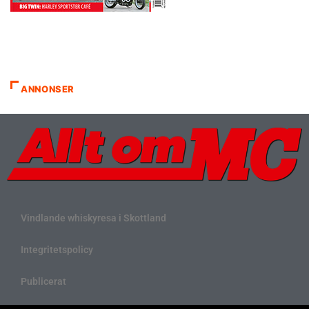
ANNONSER
Vindlande whiskyresa i Skottland
Integritetspolicy
Publicerat