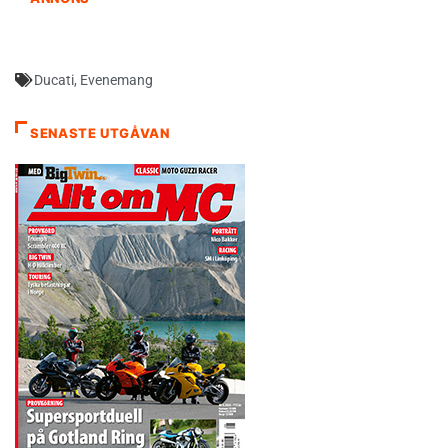
Ducati
,
Evenemang
SENASTE UTGÅVAN