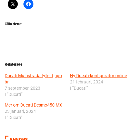
Gilla detta:
Relaterade
Ducati Multistrada fyller tjugo
Ny Ducati-konfigurator online
år
21 februari, 2024
7 september, 2023
I ”Ducati”
I ”Ducati”
Mer om Ducati Desmo450 MX
23 januari, 2024
I ”Ducati”
ANNONS