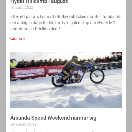
Hydet Hillclimb i augusti
15 mars, 2022
Efter ett par års tystnad i Botkyrkabacken utanför Tumba blir
det äntligen dags för lite fartfylld galenskap när Hydet MC
anordnar sitt hillclimb den 6
Läs mer »
Årsunda Speed Weekend närmar sig
19 januari, 2022