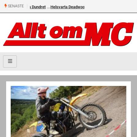
SENASTE
Helsvarta Deadwood – Ny cruiser från H-D