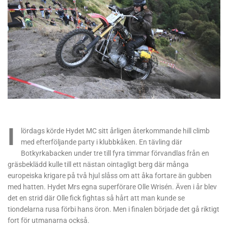
I
lördags körde Hydet MC sitt årligen återkommande hill climb
med efterföljande party i klubbkåken. En tävling där
Botkyrkabacken under tre till fyra timmar förvandlas från en
gräsbeklädd kulle till ett nästan ointagligt berg där många
europeiska krigare på två hjul slåss om att åka fortare än gubben
med hatten. Hydet Mrs egna superförare Olle Wrisén. Även i år blev
det en strid där Olle fick fightas så hårt att man kunde se
tiondelarna rusa förbi hans öron. Men i finalen började det gå riktigt
fort för utmanarna också.