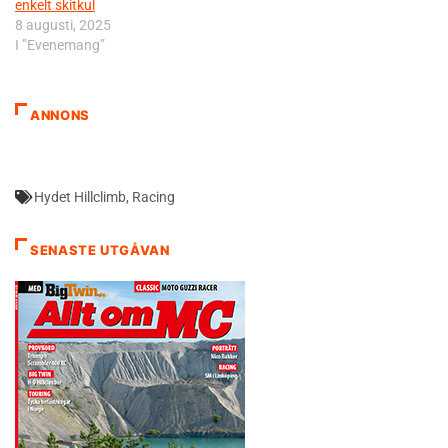
enkelt skitkul
8 augusti, 2025
I ”Evenemang”
ANNONS
Hydet Hillclimb
,
Racing
SENASTE UTGÅVAN