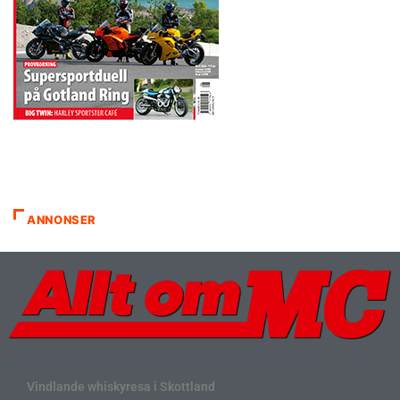
ANNONSER
Vindlande whiskyresa i Skottland