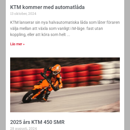
KTM kommer med automatlåda
13 oktober, 2024
KTM lanserar sin nya halvautomatiska låda som låter föraren
välja mellan att växla som vanligt i M-läge. fast utan
koppling, eller att köra som helt
Läs mer »
2025 års KTM 450 SMR
28 augusti, 2024