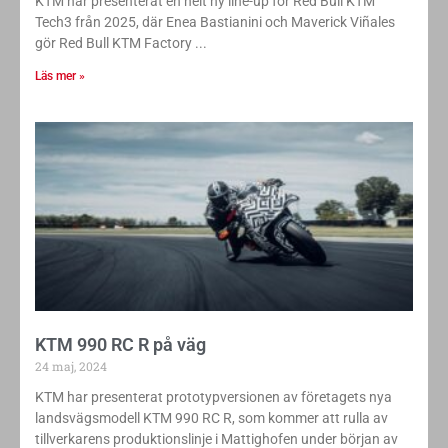
KTM har presenterat en helt ny line-up för Red Bull KTM
Tech3 från 2025, där Enea Bastianini och Maverick Viñales
gör Red Bull KTM Factory
Läs mer »
KTM 990 RC R på väg
24 maj, 2024
KTM har presenterat prototypversionen av företagets nya
landsvägsmodell KTM 990 RC R, som kommer att rulla av
tillverkarens produktionslinje i Mattighofen under början av