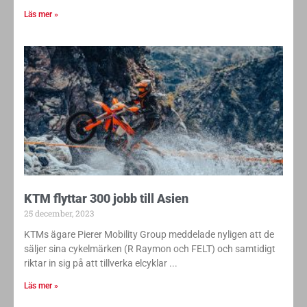
Läs mer »
KTM flyttar 300 jobb till Asien
25 december, 2023
KTMs ägare Pierer Mobility Group meddelade nyligen att de
säljer sina cykelmärken (R Raymon och FELT) och samtidigt
riktar in sig på att tillverka elcyklar
Läs mer »