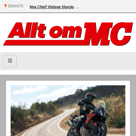
SENASTE
Nya Chief Vintage Sturgis
Premiär för Östgöta Dundret