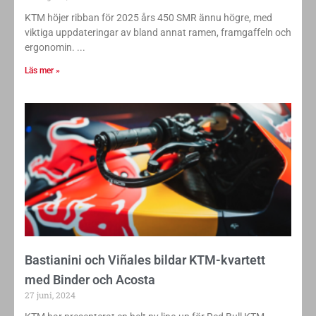
KTM höjer ribban för 2025 års 450 SMR ännu högre, med
viktiga uppdateringar av bland annat ramen, framgaffeln och
ergonomin.
Läs mer »
Bastianini och Viñales bildar KTM-kvartett
med Binder och Acosta
27 juni, 2024