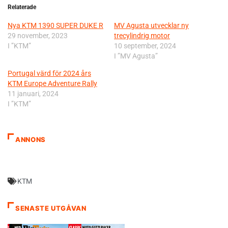
Relaterade
Nya KTM 1390 SUPER DUKE R
MV Agusta utvecklar ny
29 november, 2023
trecylindrig motor
I ”KTM”
10 september, 2024
I ”MV Agusta”
Portugal värd för 2024 års
KTM Europe Adventure Rally
11 januari, 2024
I ”KTM”
ANNONS
KTM
SENASTE UTGÅVAN