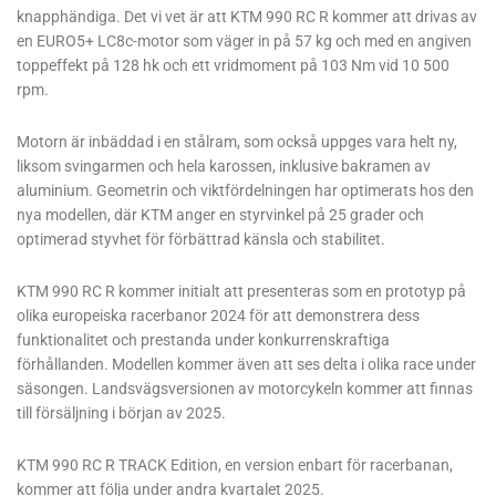
knapphändiga. Det vi vet är att KTM 990 RC R kommer att drivas av
en EURO5+ LC8c-motor som väger in på 57 kg och med en angiven
toppeffekt på 128 hk och ett vridmoment på 103 Nm vid 10 500
rpm.
Motorn är inbäddad i en stålram, som också uppges vara helt ny,
liksom svingarmen och hela karossen, inklusive bakramen av
aluminium. Geometrin och viktfördelningen har optimerats hos den
nya modellen, där KTM anger en styrvinkel på 25 grader och
optimerad styvhet för förbättrad känsla och stabilitet.
KTM 990 RC R kommer initialt att presenteras som en prototyp på
olika europeiska racerbanor 2024 för att demonstrera dess
funktionalitet och prestanda under konkurrenskraftiga
förhållanden. Modellen kommer även att ses delta i olika race under
säsongen. Landsvägsversionen av motorcykeln kommer att finnas
till försäljning i början av 2025.
KTM 990 RC R TRACK Edition, en version enbart för racerbanan,
kommer att följa under andra kvartalet 2025.