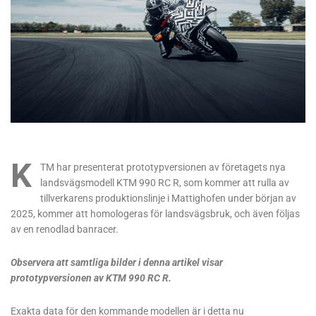
K
TM har presenterat prototypversionen av företagets nya
landsvägsmodell KTM 990 RC R, som kommer att rulla av
tillverkarens produktionslinje i Mattighofen under början av
2025, kommer att homologeras för landsvägsbruk, och även följas
av en renodlad banracer.
Observera att samtliga bilder i denna artikel visar
prototypversionen av KTM 990 RC R.
Exakta data för den kommande modellen är i detta nu