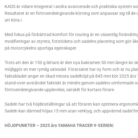
KADS är vidare integrerat i andra avancerade och praktiska system s
Resultatet är en förtroendeingivande körning som anpassar sig till de
att köra i.
Med fokus på förbättrad komfort för touring är en väsentlig förändri
modifieringar av styrets, fotstödens och sadelns placering som gör å
på motorcykelns sportiga egenskaper.
Trots att den är 150 g lättare är den nya bakramen 50 mm längre än 
möjliggör en mer rymlig sätesdel. Förarsätet har ny form och är nu p
faktabladet anger en ökad minsta sadelhöjd på 845 mm bör 2025 års TR
stand-over-avståndet faktiskt är mindre genom sadelns omformade och 
förtroendeingivande upplevelse, särskilt för kortare förare.
Sadeln har två höjdinställningar så att föraren kan optimera ergonomi
Sadeln kan därmed höjas 15 mm utan verktyg, och uppvärmd sadel finns 
HÖJDPUNKTER – 2025 års YAMAHA TRACER 9-SERIEN: