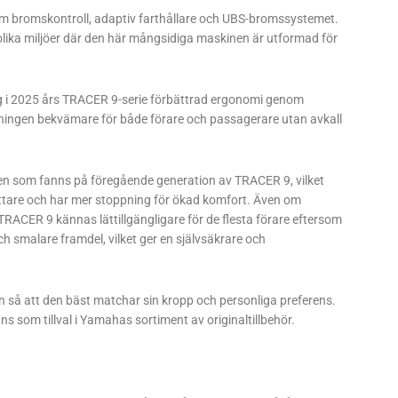
om bromskontroll, adaptiv farthållare och UBS-bromssystemet.
 olika miljöer där den här mångsidiga maskinen är utformad för
ng i 2025 års TRACER 9-serie förbättrad ergonomi genom
kningen bekvämare för både förare och passagerare utan avkall
den som fanns på föregående generation av TRACER 9, vilket
lattare och har mer stoppning för ökad komfort. Även om
ACER 9 kännas lättillgängligare för de flesta förare eftersom
smalare framdel, vilket ger en självsäkrare och
n så att den bäst matchar sin kropp och personliga preferens.
som tillval i Yamahas sortiment av originaltillbehör.