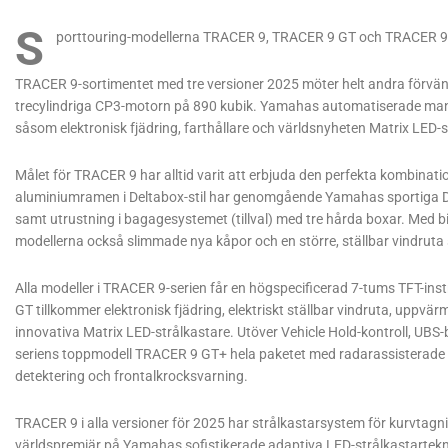
S
porttouring-modellerna TRACER 9, TRACER 9 GT och TRACER 9 
TRACER 9-sortimentet med tre versioner 2025 möter helt andra förvä
trecylindriga CP3-motorn på 890 kubik. Yamahas automatiserade manu
såsom elektronisk fjädring, farthållare och världsnyheten Matrix LED-
Målet för TRACER 9 har alltid varit att erbjuda den perfekta kombinati
aluminiumramen i Deltabox-stil har genomgående Yamahas sportiga DN
samt utrustning i bagagesystemet (tillval) med tre hårda boxar. Med bi
modellerna också slimmade nya kåpor och en större, ställbar vindruta
Alla modeller i TRACER 9-serien får en högspecificerad 7-tums TFT-in
GT tillkommer elektronisk fjädring, elektriskt ställbar vindruta, upp
innovativa Matrix LED-strålkastare. Utöver Vehicle Hold-kontroll, U
seriens toppmodell TRACER 9 GT+ hela paketet med radarassisterade hj
detektering och frontalkrocksvarning.
TRACER 9 i alla versioner för 2025 har strålkastarsystem för kurvta
världspremiär på Yamahas sofistikerade adaptiva LED-strålkastartekn