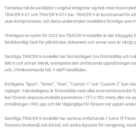
Yamahas hårda packlådor i original integrerar sig helt med motorcyke
TRACER 9 GT och TRACER 9 GT+ har. TRACER 9 är konstruerad för att b
utan kompromisser, och detta understryker modellens förmåga som må
Ytterligare en nyhet för 2025 års TRACER 9-modeller är det inbyggda f
lättåtkomligt fack för plånböcker, dokument och annat som är viktigt p
Samtliga TRACER 9-modeller har fem körlägen (tre förinställda och t
IMU:n och annan teknik, exempelvis den omfattande uppsättningen lutni
och, i förekommande fall, Y-AMT-växellådan.
Körlägena ”Sport”, ”Street”, ”Rain”, ”Custom 1” och ”Custom 2” kan vä
reglaget. Fabrikslägena är förinställda med olika interventionsnivåer 
kan föraren anpassa enskilda parametrar i TFT:s YRC-meny eller via 
inställningar i YRC upp och blir tillgängliga för föraren när appen anslu
Samtliga TRACER 9-modeller har samma omfattande 7-tums TFT-instr
förarens önskemål och körstil, och andra layouter för navigering, mus