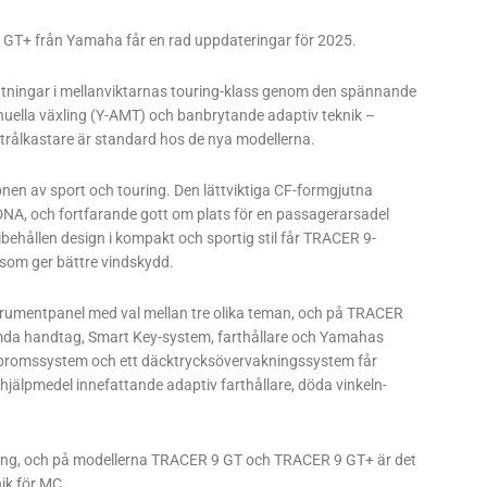
GT+ från Yamaha får en rad uppdateringar för 2025.
ntningar i mellanviktarnas touring-klass genom den spännande
ella växling (Y-AMT) och banbrytande adaptiv teknik –
strålkastare är standard hos de nya modellerna.
onen av sport och touring. Den lättviktiga CF-formgjutna
A, och fortfarande gott om plats för en passagerarsadel
behållen design i kompakt och sportig stil får TRACER 9-
 som ger bättre vindskydd.
strumentpanel med val mellan tre olika teman, och på TRACER
värmda handtag, Smart Key-system, farthållare och Yamahas
BS-bromssystem och ett däcktrycksövervakningssystem får
älpmedel innefattande adaptiv farthållare, döda vinkeln-
gning, och på modellerna TRACER 9 GT och TRACER 9 GT+ är det
ik för MC.