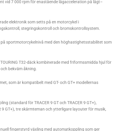
t vid 7 000 rpm för enastående lågacceleration på lågt–
de elektronik som setts på en motorcykel i
ingskontroll, stegringskontroll och bromskontrollsystem.
 på sportmotorcykelnivå med den höghastighetsstabilitet som
T TOURING T32-däck kombinerade med friformssmidda hjul för
gg och bekväm åkning.
temet, som är kompatibelt med GT- och GT+ modellernas
ling (standard för TRACER 9 GT och TRACER 9 GT+),
 GT+), tre skärmteman och ytterligare layouter för musik,
anuell fingerstyrd växling med automatkoppling som ger