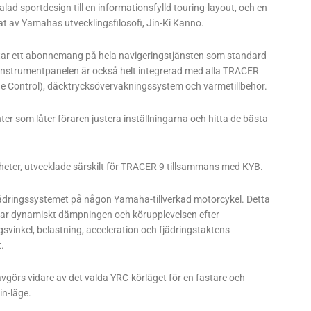
lad sportdesign till en informationsfylld touring-layout, och en
t av Yamahas utvecklingsfilosofi, Jin-Ki Kanno.
tar ett abonnemang på hela navigeringstjänsten som standard
Instrumentpanelen är också helt integrerad med alla TRACER
de Control), däcktrycksövervakningssystem och värmetillbehör.
 som låter föraren justera inställningarna och hitta de bästa
nheter, utvecklade särskilt för TRACER 9 tillsammans med KYB.
ädringssystemet på någon Yamaha-tillverkad motorcykel. Detta
assar dynamiskt dämpningen och körupplevelsen efter
svinkel, belastning, acceleration och fjädringstaktens
.
vgörs vidare av det valda YRC-körläget för en fastare och
in-läge.