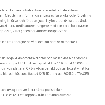
till en kamera i strålkastarens överdel, och detekterar
den. Med denna information anpassas ljusstyrka och -fördelning
ing i mörker och fördelar ljuset i syfte att undvika att blända
 Matrix-LED-strålkastaren fungerar med den sexaxlade IMU:en
 upptäcks, vilket ger en bekvämare körupplevelse.
llan tre känslighetsnivåer och när som helst manuellt
r sin höga vridmomentskaraktär och mellanklassens otroliga
5+-motorn på 890 kubik en toppeffekt på 119 hk vid 10 000 rpm
ium kompletterar CP3-motorn perfekt och ger hög styvhet för
ga hjul och högspecificerad KYB-fjädring ger 2025 års TRACER
tera avtagbara 30-liters hårda packväskor
4- eller 45-liters toppbox från Yamahas officiella