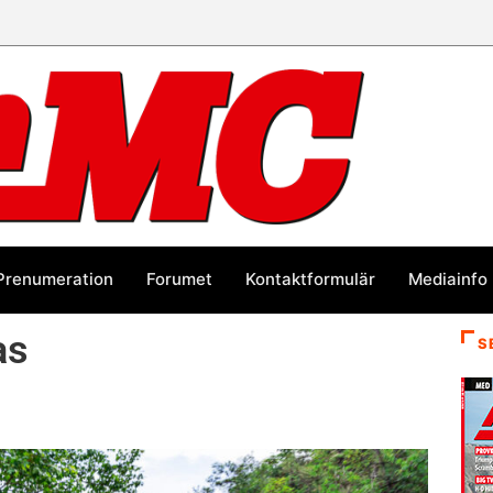
Prenumeration
Forumet
Kontaktformulär
Mediainfo
as
S