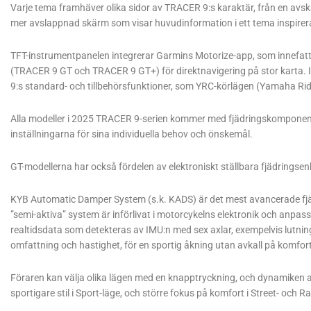
Varje tema framhäver olika sidor av TRACER 9:s karaktär, från en avska
mer avslappnad skärm som visar huvudinformation i ett tema inspirera
TFT-instrumentpanelen integrerar Garmins Motorize-app, som innefat
(TRACER 9 GT och TRACER 9 GT+) för direktnavigering på stor karta. 
9:s standard- och tillbehörsfunktioner, som YRC-körlägen (Yamaha Ri
Alla modeller i 2025 TRACER 9-serien kommer med fjädringskomponenter
inställningarna för sina individuella behov och önskemål.
GT-modellerna har också fördelen av elektroniskt ställbara fjädringse
KYB Automatic Damper System (s.k. KADS) är det mest avancerade fj
”semi-aktiva” system är införlivat i motorcykelns elektronik och anp
realtidsdata som detekteras av IMU:n med sex axlar, exempelvis lutning
omfattning och hastighet, för en sportig åkning utan avkall på komfort
Föraren kan välja olika lägen med en knapptryckning, och dynamiken a
sportigare stil i Sport-läge, och större fokus på komfort i Street- och Ra