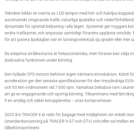
Tekniken bildar en matris av LED-lampor med hel- och halvljus kopplade 
automatiskt omgivande trafik, naturliga ljuskällor och väderförhållan
dynamiskt för optimal belysning i alla lägen. Systemet ger tryggare körn
andra trafikanter, och anpassar samtidigt förarens upplysta område.
för att justera ljuskäglan när en lutningsvinkel på sju grader eller mer
De adaptiva strålkastarna är helautomatiska, men föraren kan välja me
åsidosätta funktionen under körning.
Den hyllade CP3-motorn behöver ingen närmare introduktion. Känd fö
acceleration ger den senaste specifikationen för den trecylindriga EU
och 93 Nm vridmoment vid 7 000 rpm. Yamahas Deltabox-ram i alumin
att ge en engagerande och sportig körning. Tillsammans med lättvikti
9 en smidig och säker körupplevelse – utan kompromisser.
2025 års TRACER 9 är redo för bagage med möjligheten att enkelt mon
(standardutrustning på TRACER 9 GT och GT+) och/eller val mellan en 3
tillbehörssortiment.