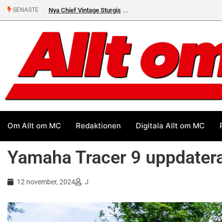
ya Chief Vintage Sturgis
Premiär för Östgöta Dundret
SENASTE
Om Allt om MC
Redaktionen
Digitala Allt om MC
Yamaha Tracer 9 uppdater
12 november, 2024
J