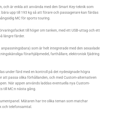
ln, och är enkla att använda med den Smart Key-teknik som
ära upp till 193 kg så att förare och passagerare kan färdas
ngsidig MC för sports touring.
örvaringsfacket till höger om tanken, med ett USB-uttag och ett
å längre färder.
vå anpassningsbara) som är helt integrerade med den sexaxlade
ngskänsliga förarhjälpmedel, farthållare, elektronisk fjädring
xlas under färd med en kontroll på det nydesignade högra
för att passa olika förhållanden, och med Custom-alternativen
appen. När appen används laddas eventuella nya Custom-
ts till MC:n nästa gång.
umentpanel. Mätaren har tre olika teman som matchar
ik och telefonsamtal.