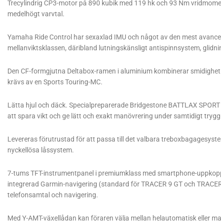
Trecylindrig CP3-motor på 890 kubik med 119 hk och 93 Nm vridmomen
medelhögt varvtal.
Yamaha Ride Control har sexaxlad IMU och något av den mest avancera
mellanviktsklassen, däribland lutningskänsligt antispinnsystem, glidn
Den CF-formgjutna Deltabox-ramen i aluminium kombinerar smidighet
krävs av en Sports Touring-MC.
Lätta hjul och däck. Specialpreparerade Bridgestone BATTLAX SPOR
att spara vikt och ge lätt och exakt manövrering under samtidigt try
Levereras förutrustad för att passa till det valbara treboxbagagesys
nyckellösa låssystem.
7-tums TFT-instrumentpanel i premiumklass med smartphone-uppkopp
integrerad Garmin-navigering (standard för TRACER 9 GT och TRACER 9
telefonsamtal och navigering.
Med Y-AMT-växellådan kan föraren välja mellan helautomatisk eller m