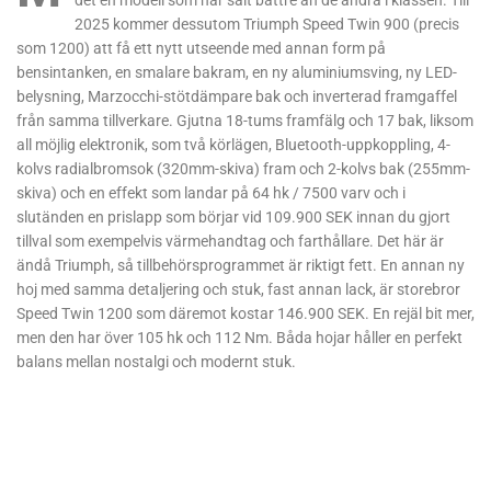
det en modell som har sålt bättre än de andra i klassen. Till
2025 kommer dessutom Triumph Speed Twin 900 (precis
som 1200) att få ett nytt utseende med annan form på
bensintanken, en smalare bakram, en ny aluminiumsving, ny LED-
belysning, Marzocchi-stötdämpare bak och inverterad framgaffel
från samma tillverkare. Gjutna 18-tums framfälg och 17 bak, liksom
all möjlig elektronik, som två körlägen, Bluetooth-uppkoppling, 4-
kolvs radialbromsok (320mm-skiva) fram och 2-kolvs bak (255mm-
skiva) och en effekt som landar på 64 hk / 7500 varv och i
slutänden en prislapp som börjar vid 109.900 SEK innan du gjort
tillval som exempelvis värmehandtag och farthållare. Det här är
ändå Triumph, så tillbehörsprogrammet är riktigt fett. En annan ny
hoj med samma detaljering och stuk, fast annan lack, är storebror
Speed Twin 1200 som däremot kostar 146.900 SEK. En rejäl bit mer,
men den har över 105 hk och 112 Nm. Båda hojar håller en perfekt
balans mellan nostalgi och modernt stuk.