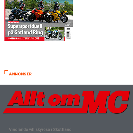
ANNONSER
Vindlande whiskyresa i Skottland