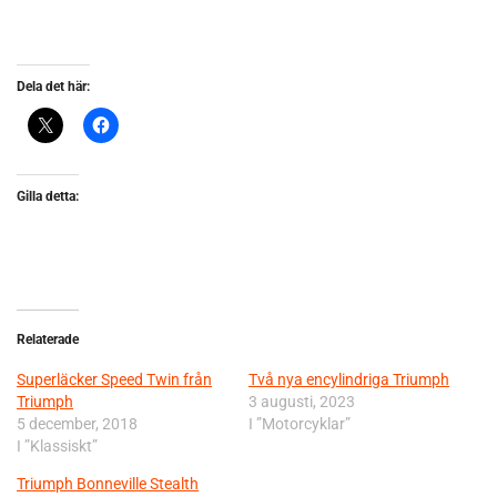
Dela det här:
Gilla detta:
Relaterade
Superläcker Speed Twin från
Två nya encylindriga Triumph
Triumph
3 augusti, 2023
5 december, 2018
I ”Motorcyklar”
I ”Klassiskt”
Triumph Bonneville Stealth