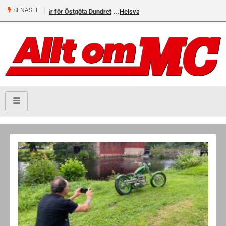
SENASTE
Helsvarta Deadwood – Ny cruiser från H-D