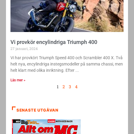
Vi provkör encylindriga Triumph 400
27 januari, 2024
Vi har provkört Triumph Speed 400 och Scrambler 400 X. Två
helt nya, encylindriga instegsmodeller på samma chassi, men
helt klart med olika inriktning. Efter
Läs mer »
1
2
3
4
SENASTE UTGÅVAN