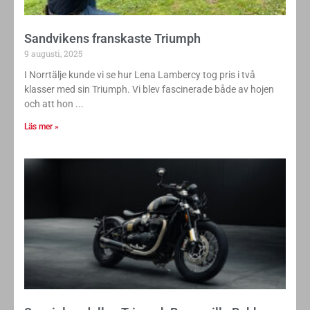
Sandvikens franskaste Triumph
9 augusti, 2025
I Norrtälje kunde vi se hur Lena Lambercy tog pris i två
klasser med sin Triumph. Vi blev fascinerade både av hojen
och att hon
Läs mer »