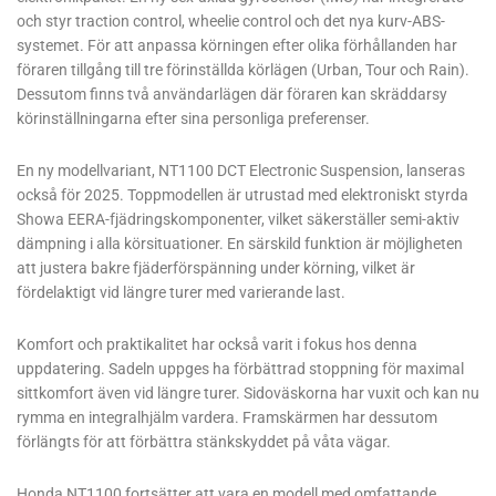
och styr traction control, wheelie control och det nya kurv-ABS-
systemet. För att anpassa körningen efter olika förhållanden har
föraren tillgång till tre förinställda körlägen (Urban, Tour och Rain).
Dessutom finns två användarlägen där föraren kan skräddarsy
körinställningarna efter sina personliga preferenser.
En ny modellvariant, NT1100 DCT Electronic Suspension, lanseras
också för 2025. Toppmodellen är utrustad med elektroniskt styrda
Showa EERA-fjädringskomponenter, vilket säkerställer semi-aktiv
dämpning i alla körsituationer. En särskild funktion är möjligheten
att justera bakre fjäderförspänning under körning, vilket är
fördelaktigt vid längre turer med varierande last.
Komfort och praktikalitet har också varit i fokus hos denna
uppdatering. Sadeln uppges ha förbättrad stoppning för maximal
sittkomfort även vid längre turer. Sidoväskorna har vuxit och kan nu
rymma en integralhjälm vardera. Framskärmen har dessutom
förlängts för att förbättra stänkskyddet på våta vägar.
Honda NT1100 fortsätter att vara en modell med omfattande