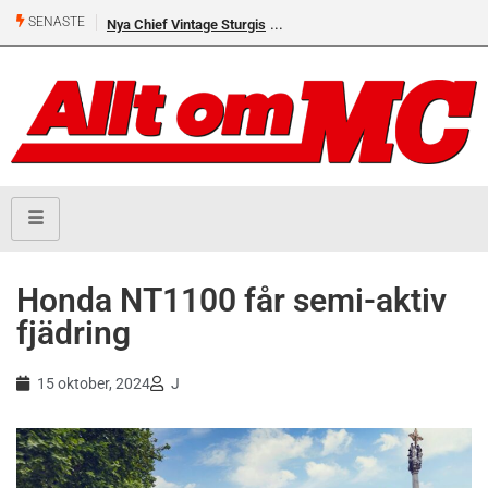
SENASTE
Nya Chief Vintage Sturgis
Premiär för Östgöta Dundret
Honda NT1100 får semi-aktiv
fjädring
15 oktober, 2024
J