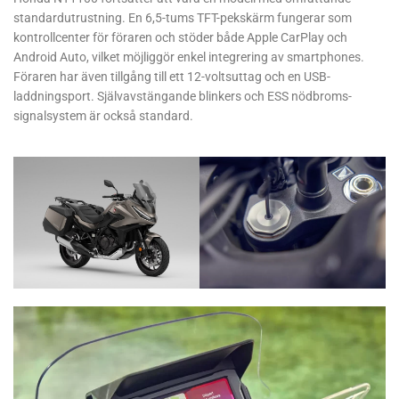
standardutrustning. En 6,5-tums TFT-pekskärm fungerar som
kontrollcenter för föraren och stöder både Apple CarPlay och
Android Auto, vilket möjliggör enkel integrering av smartphones.
Föraren har även tillgång till ett 12-voltsuttag och en USB-
laddningsport. Självavstängande blinkers och ESS nödbroms-
signalsystem är också standard.