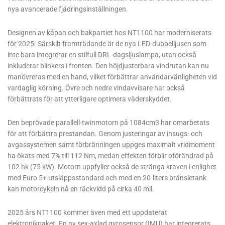
nya avancerade fjädringsinställningen.
Designen av kåpan och bakpartiet hos NT1100 har moderniserats
för 2025. Särskilt framträdande är de nya LED-dubbelljusen som
inte bara integrerar en stilfull DRL-dagsljuslampa, utan också
inkluderar blinkers i fronten. Den höjdjusterbara vindrutan kan nu
manövreras med en hand, vilket förbättrar användarvänligheten vid
vardaglig körning. Övre och nedre vindavvisare har också
förbättrats för att ytterligare optimera väderskyddet.
Den beprövade parallell-twinmotorn på 1084cm3 har omarbetats
för att förbättra prestandan. Genom justeringar av insugs- och
avgassystemen samt förbränningen uppges maximalt vridmoment
ha ökats med 7% till 112 Nm, medan effekten förblir oförändrad på
102 hk (75 kW). Motorn uppfyller också de stränga kraven i enlighet
med Euro 5+ utsläppsstandard och med en 20-liters bränsletank
kan motorcykeln nå en räckvidd på cirka 40 mil.
2025 års NT1100 kommer även med ett uppdaterat
elektronikpaket. En ny sex-axlad gyrosensor (IMU) har integrerats