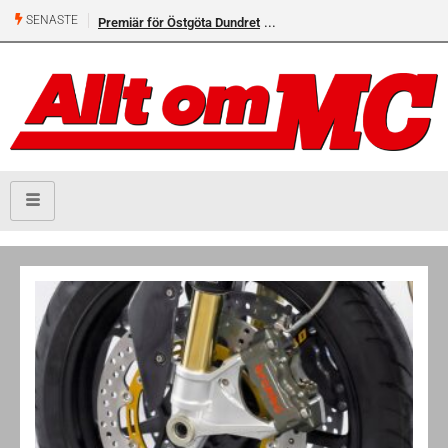
SENASTE
Premiär för Östgöta Dundret