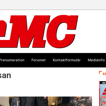
Prenumeration
Forumet
Kontaktformulär
Mediainfo
san
S