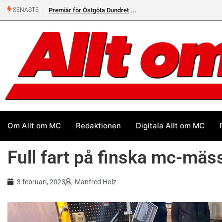
Helsvarta Deadwood – Ny cruiser från H-D
SENASTE
Om Allt om MC
Redaktionen
Digitala Allt om MC
Full fart på finska mc-mäs
3 februari, 2023
Manfred Holz