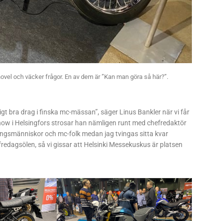
ovel och väcker frågor. En av dem är ”Kan man göra så här?”.
igt bra drag i finska mc-mässan”, säger Linus Bankler när vi får
ow i Helsingfors strosar han nämligen runt med chefredaktör
ningsmänniskor och mc-folk medan jag tvingas sitta kvar
redagsölen, så vi gissar att Helsinki Messekuskus är platsen