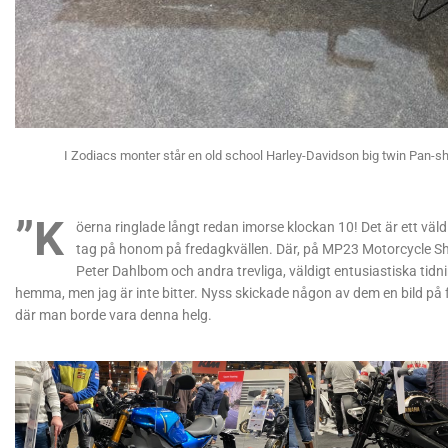
I Zodiacs monter står en old school Harley-Davidson big twin Pan-sh
”K
öerna ringlade långt redan imorse klockan 10! Det är ett väld
tag på honom på fredagkvällen. Där, på MP23 Motorcycle Sh
Peter Dahlbom och andra trevliga, väldigt entusiastiska tid
hemma, men jag är inte bitter. Nyss skickade någon av dem en bild på f
där man borde vara denna helg.