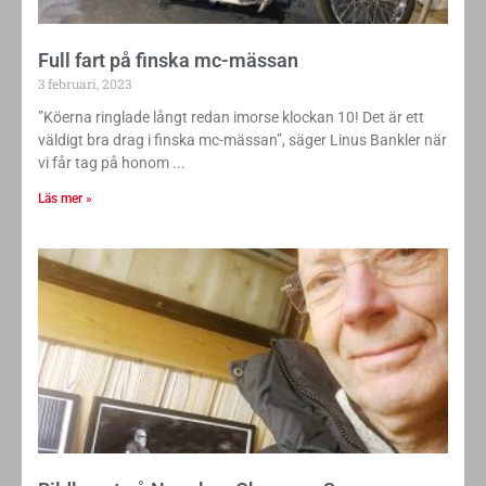
Full fart på finska mc-mässan
3 februari, 2023
”Köerna ringlade långt redan imorse klockan 10! Det är ett
väldigt bra drag i finska mc-mässan”, säger Linus Bankler när
vi får tag på honom
Läs mer »