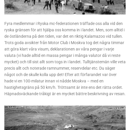
Fyra medlemmar i Ryska mc-federationen träffade oss alla vid den
ryska gränsen för att hjälpa oss komma in i landet. Men, som alltid i
de östländerna på den tiden, var det en riktig Kalamazoo vid tullen.
Trots goda avsikter från Motor Club i Moskva tog det några timmar
att göra klart våra visum, deklarationen av våra pengar i varje
valuta (vi hade alltid en massa pengar i många valutor då vi reste
mycket) och till sist allt som togs in i landet. Tulltjänstemän ville veta
precis allt och noterade ramnummer, reservdelar etc. Du säger
något och de skulle kolla upp det! Efter att förfarandet var över
hade vi en 100-milatur innan vi nådde Moskva – med en
hastighetsgräns på 50 km/h. Tröttsamt är inte ens det rätta ordet.
Häpnadsväckande tråkigt är en mycket bättre beskrivning av resan.