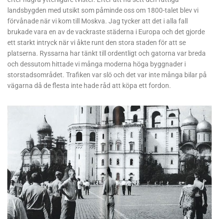
landsbygden med utsikt som påminde oss om 1800-talet blev vi
förvånade när vi kom till Moskva. Jag tycker att det i alla fall
brukade vara en av de vackraste städerna i Europa och det gjorde
ett starkt intryck när vi åkte runt den stora staden för att se
platserna. Ryssarna har tänkt till ordentligt och gatorna var breda
och dessutom hittade vi många moderna höga byggnader i
storstadsområdet. Trafiken var slö och det var inte många bilar på
vägarna då de flesta inte hade råd att köpa ett fordon.