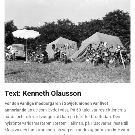
Text: Kenneth Olausson
För den vanliga medborgaren i Sovjetunionen var livet
annorlunda
än de som levde i väst. På 60-talet var restriktionerna
hårda och folk var tvungna att kämpa hårt för brödfödan. Den
nykrönte världsmästaren Torsten Hallman, på Husqvarna, reste till
Moskva och fann transport på väg och andra uppdrag att inte vara