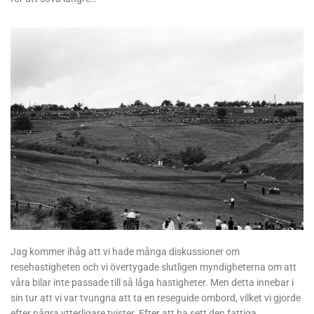
Jag kommer ihåg att vi hade många diskussioner om
resehastigheten och vi övertygade slutligen myndigheterna om att
våra bilar inte passade till så låga hastigheter. Men detta innebar i
sin tur att vi var tvungna att ta en reseguide ombord, vilket vi gjorde
efter några ytterligare tvister. Efter att ha sett den fattiga