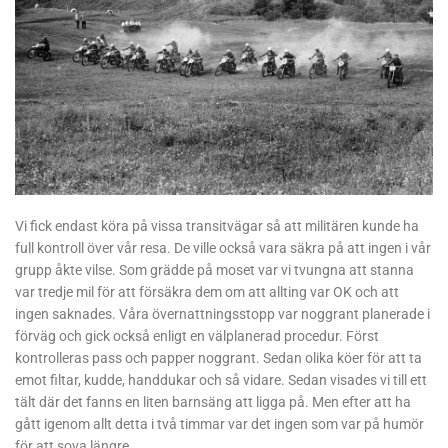
Vi fick endast köra på vissa transitvägar så att militären kunde ha
full kontroll över vår resa. De ville också vara säkra på att ingen i vår
grupp åkte vilse. Som grädde på moset var vi tvungna att stanna
var tredje mil för att försäkra dem om att allting var OK och att
ingen saknades. Våra övernattningsstopp var noggrant planerade i
förväg och gick också enligt en välplanerad procedur. Först
kontrolleras pass och papper noggrant. Sedan olika köer för att ta
emot filtar, kudde, handdukar och så vidare. Sedan visades vi till ett
tält där det fanns en liten barnsäng att ligga på. Men efter att ha
gått igenom allt detta i två timmar var det ingen som var på humör
för att sova längre…