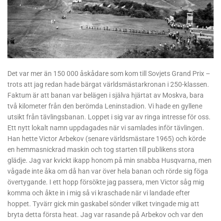
Det var mer än 150 000 åskådare som kom till Sovjets Grand Prix –
trots att jag redan hade bärgat världsmästarkronan i 250-klassen.
Faktum är att banan var belägen i själva hjärtat av Moskva, bara
två kilometer från den berömda Leninstadion. Vi hade en gyllene
utsikt från tävlingsbanan. Loppet i sig var av ringa intresse för oss.
Ett nytt lokalt namn uppdagades när vi samlades inför tävlingen.
Han hette Victor Arbekov (senare världsmästare 1965) och körde
en hemmasnickrad maskin och tog starten till publikens stora
glädje. Jag var kvickt ikapp honom på min snabba Husqvarna, men
vågade inte åka om då han var över hela banan och rörde sig föga
övertygande. I ett hopp försökte jag passera, men Victor såg mig
komma och åkte in i mig så vi kraschade när vi landade efter
hoppet. Tyvärr gick min gaskabel sönder vilket tvingade mig att
bryta detta första heat. Jag var rasande på Arbekov och var den