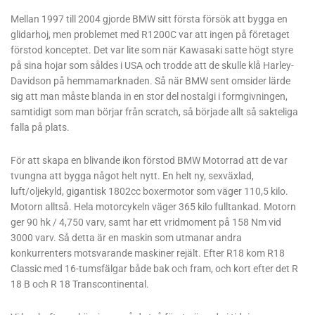
Mellan 1997 till 2004 gjorde BMW sitt första försök att bygga en
glidarhoj, men problemet med R1200C var att ingen på företaget
förstod konceptet. Det var lite som när Kawasaki satte högt styre
på sina hojar som såldes i USA och trodde att de skulle klå Harley-
Davidson på hemmamarknaden. Så när BMW sent omsider lärde
sig att man måste blanda in en stor del nostalgi i formgivningen,
samtidigt som man börjar från scratch, så började allt så sakteliga
falla på plats.
För att skapa en blivande ikon förstod BMW Motorrad att de var
tvungna att bygga något helt nytt. En helt ny, sexväxlad,
luft/oljekyld, gigantisk 1802cc boxermotor som väger 110,5 kilo.
Motorn alltså. Hela motorcykeln väger 365 kilo fulltankad. Motorn
ger 90 hk / 4,750 varv, samt har ett vridmoment på 158 Nm vid
3000 varv. Så detta är en maskin som utmanar andra
konkurrenters motsvarande maskiner rejält. Efter R18 kom R18
Classic med 16-tumsfälgar både bak och fram, och kort efter det R
18 B och R 18 Transcontinental.