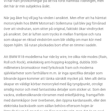
Vi har haft provkörningar på de två först nämnda i tidningen, men
det här är min subjektiva åsikt.
När jag åker hoj vill jag ha vinden i ansiktet. Men efter att ha hämtat
motorcykeln hos BMW Motorrad i Sollentuna i juli blev jag förvånad
över att vindrutan, som sitter på original, faktiskt ökar vindtrycket
på ansiktet. Det är luften som trycks in mellan framlyse och ruta
som skapar en riktad vindström som blir olidlig om man kör med
öppen hjälm. Så rutan plockades bort efter en timme i sadeln.
Att BMW R18-modellerna har ride by wire, tre olika ride modes (Rain,
Roll och Rock), enkelskivig anti-hopping-koppling, dubbla 300-
millimeters bromsskivor med fyrkolvsok fram och moderna
självklarheter som farthållare m.m. är inga specifika detaljer som
blivande ägare kommer att tänka särskilt mycket på. Men allt detta
skapar en väldigt körbar motorcykel med låg tyngdpunkt, otroligt
smidig motor och med fantastiska detaljer som sticker ut. Som den
vackra, stelbensliknande rörramen med enkelfjädring, framgaffeln
med dammkåpor över överbenen, den öppna kardanaxeln, eller den
elektriska backväxeln som sällan behövs eftersom hojen är