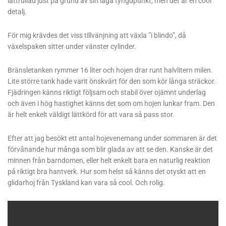
lättrullad just på grund av sin låga tyngdpunkt, men det är en cool
detalj.
För mig krävdes det viss tillvänjning att växla ”i blindo”, då
växelspaken sitter under vänster cylinder.
Bränsletanken rymmer 16 liter och hojen drar runt halvlitern milen.
Lite större tank hade varit önskvärt för den som kör långa sträckor.
Fjädringen känns riktigt följsam och stabil över ojämnt underlag
och även i hög hastighet känns det som om hojen lunkar fram. Den
är helt enkelt väldigt lättkörd för att vara så pass stor.
Efter att jag besökt ett antal hojevenemang under sommaren är det
förvånande hur många som blir glada av att se den. Kanske är det
minnen från barndomen, eller helt enkelt bara en naturlig reaktion
på riktigt bra hantverk. Hur som helst så känns det otyskt att en
glidarhoj från Tyskland kan vara så cool. Och rolig.