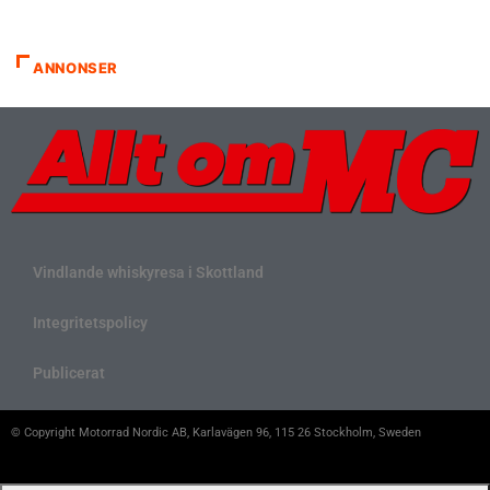
ANNONSER
Vindlande whiskyresa i Skottland
Integritetspolicy
Publicerat
© Copyright Motorrad Nordic AB, Karlavägen 96, 115 26 Stockholm, Sweden