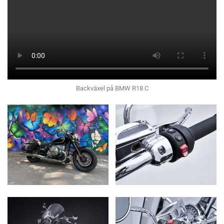
Backväxel på BMW R18 C