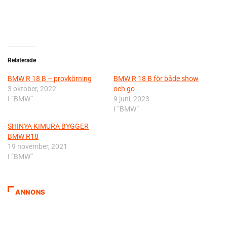
Relaterade
BMW R 18 B – provkörning
BMW R 18 B för både show
3 oktober, 2022
och go
I ”BMW”
9 juni, 2023
I ”BMW”
SHINYA KIMURA BYGGER
BMW R18
19 november, 2021
I ”BMW”
ANNONS