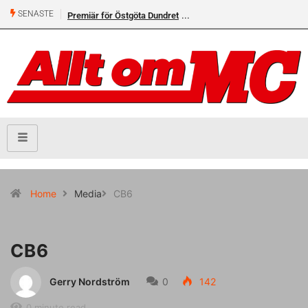
SENASTE
Premiär för Östgöta Dundret
Home
Media
CB6
CB6
Gerry Nordström
0
142
0 minute read