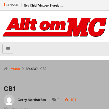
SENASTE
Nya Chief Vintage Sturgis
Home
Media
CB1
CB1
Gerry Nordström
0
191
0 minute read