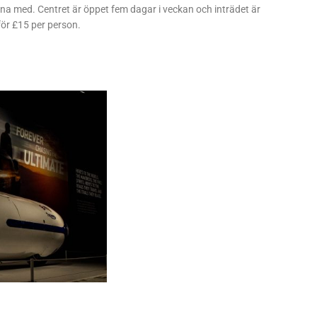
na med. Centret är öppet fem dagar i veckan och inträdet är
för £15 per person.