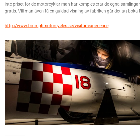
inte priset för de motorcyklar man har kompletterat de egna samlingar
gratis. Vill man även få en guidad visning av fabriken går det att boka 
http://www.triumphmotorcycles.se/visitor-experience