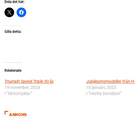
Dela det här:
Gilla detta:
Relaterade
Triumph Speed Triple 30 år
Jubileumsmodeller från H
19 november, 2024
10 januari, 2023
I ”Motorcyklar”
I ”Harley Davidson”
ANNONS