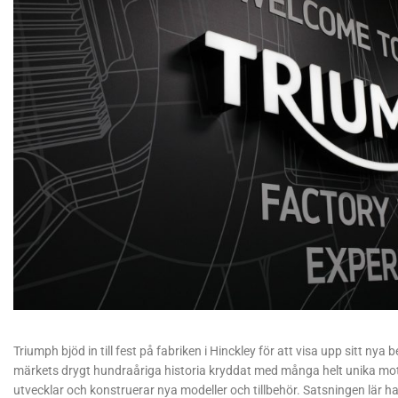
Triumph bjöd in till fest på fabriken i Hinckley för att visa upp sitt n
märkets drygt hundraåriga historia kryddat med många helt unika moto
utvecklar och konstruerar nya modeller och tillbehör. Satsningen lär h