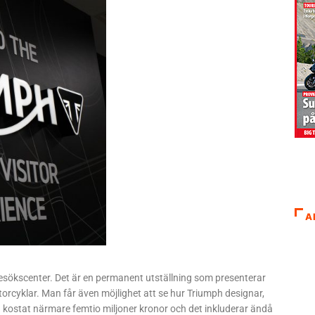
A
ya besökscenter. Det är en permanent utställning som presenterar
rcyklar. Man får även möjlighet att se hur Triumph designar,
a kostat närmare femtio miljoner kronor och det inkluderar ändå