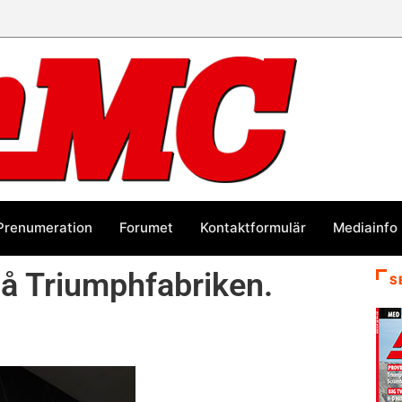
Prenumeration
Forumet
Kontaktformulär
Mediainfo
å Triumphfabriken.
S