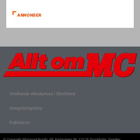
ANNONSER
Vindlande whiskyresa i Skottland
Integritetspolicy
Publicerat
© Copyright Motorrad Nordic AB, Karlavägen 96, 115 26 Stockholm, Sweden