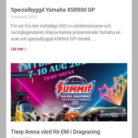
Specialbyggd Yamaha XSR900 GP
6 augusti, 2025
För att fira den trefaldige 500 cc-världsmästaren och
racinglegendaren Wayne Rainey presenterade Yamaha en
unik och specialbyggd XSR900 GP-modell.
Läs mer »
Tierp Arena värd för EM i Dragracing