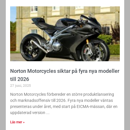
Norton Motorcycles siktar på fyra nya modeller
till 2026
27 juni, 2025
Norton Motorcycles förbereder en större produktlansering
och marknadsoffensiv till 2026. Fyra nya modeller väntas
presenteras under året, med start på EICMA-mässan, där en
uppdaterad version
Läs mer »