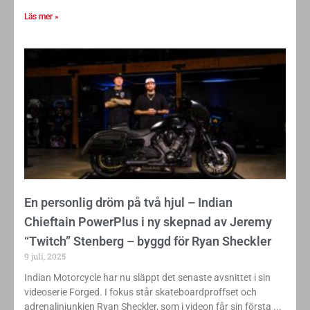
Läs mer »
En personlig dröm på två hjul – Indian
Chieftain PowerPlus i ny skepnad av Jeremy
“Twitch” Stenberg – byggd för Ryan Sheckler
9 juli, 2025
Indian Motorcycle har nu släppt det senaste avsnittet i sin
videoserie Forged. I fokus står skateboardproffset och
adrenalinjunkien Ryan Sheckler, som i videon får sin första