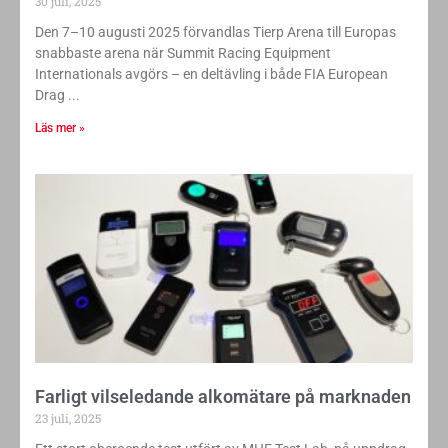
30 juli, 2025
Den 7–10 augusti 2025 förvandlas Tierp Arena till Europas
snabbaste arena när Summit Racing Equipment
Internationals avgörs – en deltävling i både FIA European
Drag
Läs mer »
Farligt vilseledande alkomätare på marknaden
23 juli, 2025