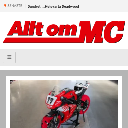
SENASTE
Helsvarta Deadwood – Ny cruiser från H-D