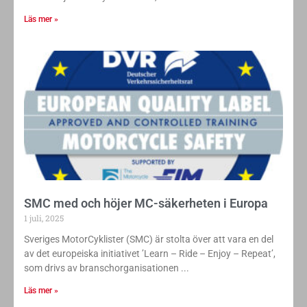
Läs mer »
SMC med och höjer MC-säkerheten i Europa
1 juli, 2025
Sveriges MotorCyklister (SMC) är stolta över att vara en del
av det europeiska initiativet ’Learn – Ride – Enjoy – Repeat’,
som drivs av branschorganisationen
Läs mer »