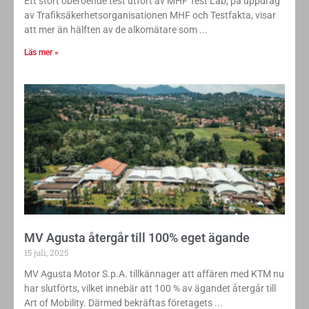
Ett stort oberoende test utfört av MHF Test Lab, på uppdrag
av Trafiksäkerhetsorganisationen MHF och Testfakta, visar
att mer än hälften av de alkomätare som
Läs mer »
MV Agusta återgår till 100% eget ägande
15 juli, 2025
MV Agusta Motor S.p.A. tillkännager att affären med KTM nu
har slutförts, vilket innebär att 100 % av ägandet återgår till
Art of Mobility. Därmed bekräftas företagets