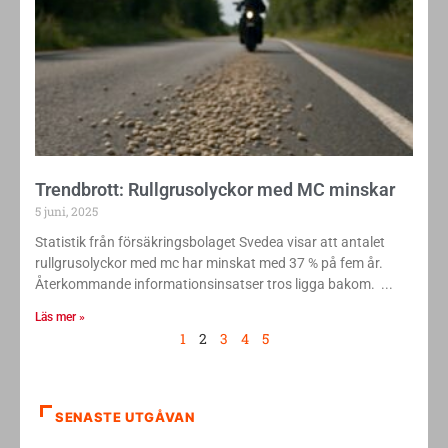
Trendbrott: Rullgrusolyckor med MC minskar
5 juni, 2025
Statistik från försäkringsbolaget Svedea visar att antalet
rullgrusolyckor med mc har minskat med 37 % på fem år.
Återkommande informationsinsatser tros ligga bakom.
Läs mer »
1
2
3
4
5
SENASTE UTGÅVAN