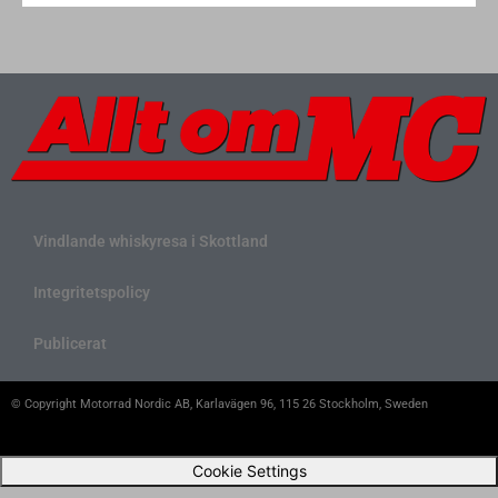
Vindlande whiskyresa i Skottland
Integritetspolicy
Publicerat
© Copyright Motorrad Nordic AB, Karlavägen 96, 115 26 Stockholm, Sweden
Cookie Settings