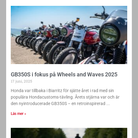
GB350S i fokus på Wheels and Waves 2025
17 juni, 2025
Honda var tillbaka i Biarritz för sjätte året i rad med sin
populära Hondacustoms-tävling. Årets stjärna var och är
den nyintroducerade GB350S – en retroinspirerad
Läs mer »